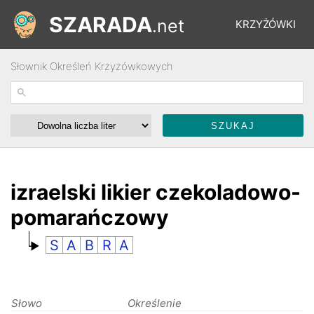
SZARADA
.net
KRZYŻÓWKI
Słownik Określeń Krzyżówkowych
REBUSY
ŁAMIGŁÓWKI
WYŚCIGI
izraelski likier czekoladowo-
pomarańczowy
SŁOWNIK
S
A
B
R
A
FORUM
Słowo
Określenie