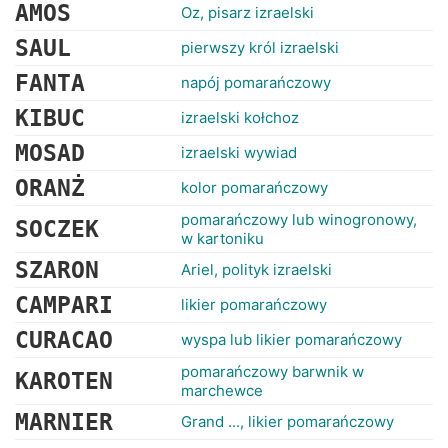
RANKINGI
AMOS
Oz, pisarz izraelski
SAUL
pierwszy król izraelski
FANTA
napój pomarańczowy
KIBUC
izraelski kołchoz
MOSAD
izraelski wywiad
ORANŻ
kolor pomarańczowy
pomarańczowy lub winogronowy,
SOCZEK
w kartoniku
SZARON
Ariel, polityk izraelski
CAMPARI
likier pomarańczowy
CURACAO
wyspa lub likier pomarańczowy
pomarańczowy barwnik w
KAROTEN
marchewce
MARNIER
Grand ..., likier pomarańczowy