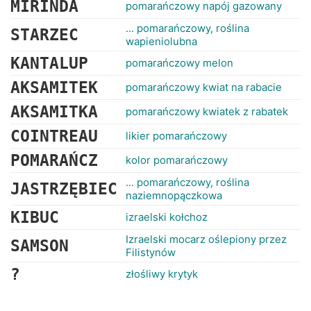
MIRINDA
pomarańczowy napój gazowany
... pomarańczowy, roślina
STARZEC
wapieniolubna
KANTALUP
pomarańczowy melon
AKSAMITEK
pomarańczowy kwiat na rabacie
AKSAMITKA
pomarańczowy kwiatek z rabatek
COINTREAU
likier pomarańczowy
POMARAŃCZ
kolor pomarańczowy
... pomarańczowy, roślina
JASTRZĘBIEC
naziemnopączkowa
KIBUC
izraelski kołchoz
Izraelski mocarz oślepiony przez
SAMSON
Filistynów
?
złośliwy krytyk