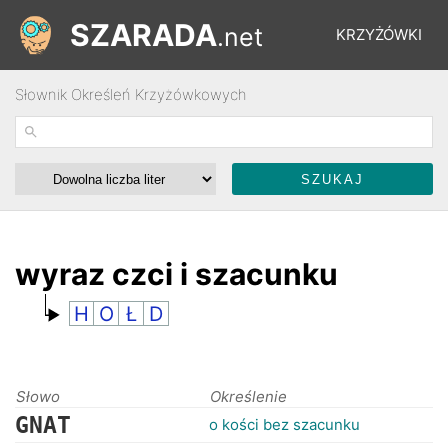
SZARADA
.net
KRZYŻÓWKI
Słownik Określeń Krzyżówkowych
REBUSY
ŁAMIGŁÓWKI
WYŚCIGI
wyraz czci i szacunku
H
O
Ł
D
SŁOWNIK
FORUM
Słowo
Określenie
GNAT
o kości bez szacunku