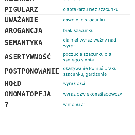
PIGULARZ
o aptekarzu bez szacunku
UWAŻANIE
dawniej o szacunku
AROGANCJA
brak szacunku
dla niej wyraz ważny nad
SEMANTYKA
wyraz
poczucie szacunku dla
ASERTYWNOŚĆ
samego siebie
okazywanie komuś braku
POSTPONOWANIE
szacunku, gardzenie
HOŁD
wyraz czci
ONOMATOPEJA
wyraz dźwiękonaśladowczy
?
w menu ar