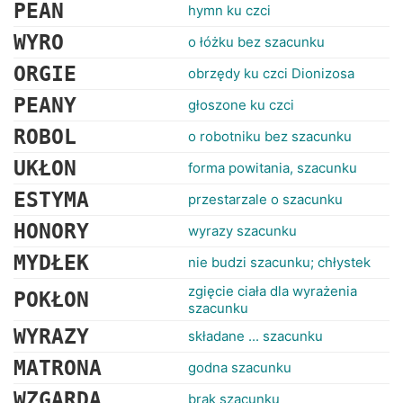
RANKINGI
PEAN
hymn ku czci
WYRO
o łóżku bez szacunku
ORGIE
obrzędy ku czci Dionizosa
PEANY
głoszone ku czci
ROBOL
o robotniku bez szacunku
UKŁON
forma powitania, szacunku
ESTYMA
przestarzale o szacunku
HONORY
wyrazy szacunku
MYDŁEK
nie budzi szacunku; chłystek
zgięcie ciała dla wyrażenia
POKŁON
szacunku
WYRAZY
składane ... szacunku
MATRONA
godna szacunku
WZGARDA
brak szacunku