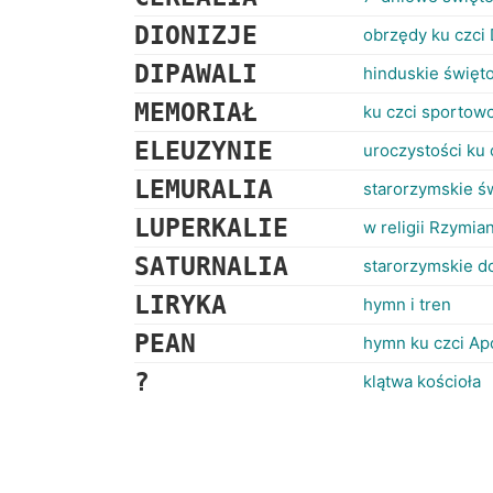
DIONIZJE
obrzędy ku czci
DIPAWALI
hinduskie święto
MEMORIAŁ
ku czci sportow
ELEUZYNIE
uroczystości ku 
LEMURALIA
starorzymskie ś
LUPERKALIE
w religii Rzymia
SATURNALIA
starorzymskie do
LIRYKA
hymn i tren
PEAN
hymn ku czci Apo
?
klątwa kościoła