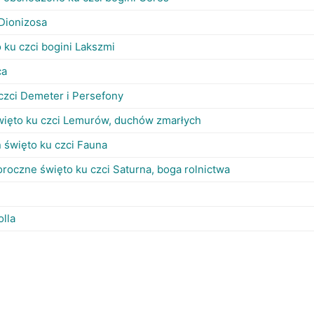
 Dionizosa
 ku czci bogini Lakszmi
ca
czci Demeter i Persefony
więto ku czci Lemurów, duchów zmarłych
n święto ku czci Fauna
roczne święto ku czci Saturna, boga rolnictwa
lla