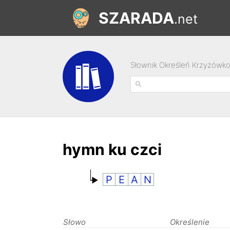
SZARADA
.net
Słownik Określeń Krzyżówk
hymn ku czci
P
E
A
N
Słowo
Określenie