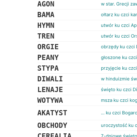
AGON
w star. Grecji z
BAMA
ołtarz ku czci k
HYMN
utwór ku czci Ap
TREN
utwór ku czci Or
ORGIE
obrzędy ku czci
PEANY
głoszone ku czci
STYPA
przyjęcie ku czc
DIWALI
w hinduizmie świ
LENAJE
święto ku czci D
WOTYWA
msza ku czci ko
AKATYST
... ku czci Bogar
OBCHODY
uroczystość ku c
CEREALIA
7-dniowe święto