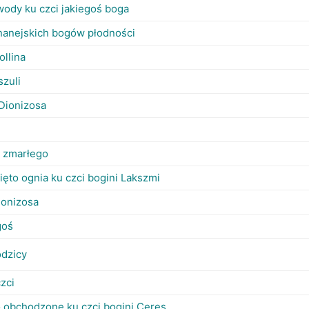
awody ku czci jakiegoś boga
ananejskich bogów płodności
ollina
szuli
 Dionizosa
i zmarłego
ęto ognia ku czci bogini Lakszmi
ionizosa
goś
odzicy
zci
 obchodzone ku czci bogini Ceres