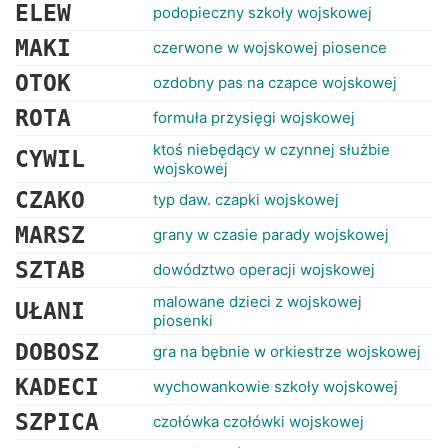
RANKINGI
ELEW
podopieczny szkoły wojskowej
MAKI
czerwone w wojskowej piosence
OTOK
ozdobny pas na czapce wojskowej
ROTA
formuła przysięgi wojskowej
ktoś niebędący w czynnej służbie
CYWIL
wojskowej
CZAKO
typ daw. czapki wojskowej
MARSZ
grany w czasie parady wojskowej
SZTAB
dowództwo operacji wojskowej
malowane dzieci z wojskowej
UŁANI
piosenki
DOBOSZ
gra na bębnie w orkiestrze wojskowej
KADECI
wychowankowie szkoły wojskowej
SZPICA
czołówka czołówki wojskowej