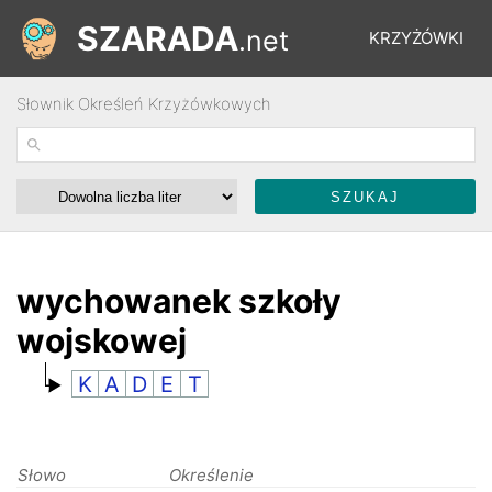
SZARADA
.net
KRZYŻÓWKI
Słownik Określeń Krzyżówkowych
REBUSY
ŁAMIGŁÓWKI
WYŚCIGI
wychowanek szkoły
wojskowej
SŁOWNIK
K
A
D
E
T
FORUM
Słowo
Określenie