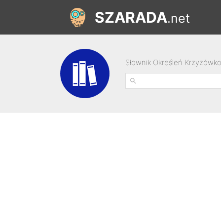
SZARADA
.net
Słownik Określeń Krzyżówk