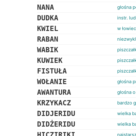
NANA
głośna p
DUDKA
instr. lu
KWIEL
w łowiec
RABAN
niezwykl
WABIK
piszczał
KUWIEK
piszczał
FISTUŁA
piszczał
WOŁANIE
głośna 
AWANTURA
głośna o
KRZYKACZ
bardzo g
DIDJERIDU
wielka 
DIDŻERIDU
wielka 
HICZIRIKI
najstarsz