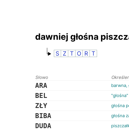
dawniej głośna piszc
S
Z
T
O
R
T
Słowo
Określe
ARA
barwna,
BEL
"głośna"
ZŁY
głośna 
BIBA
głośna z
DUDA
piszczał