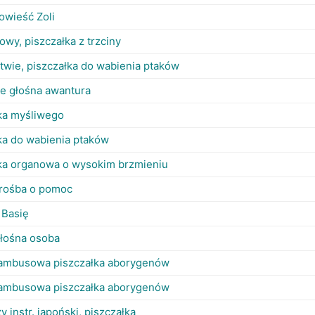
owieść Zoli
dowy, piszczałka z trzciny
twie, piszczałka do wabienia ptaków
e głośna awantura
ka myśliwego
ka do wabienia ptaków
ka organowa o wysokim brzmieniu
prośba o pomoc
 Basię
łośna osoba
bambusowa piszczałka aborygenów
bambusowa piszczałka aborygenów
y instr. japoński, piszczałka