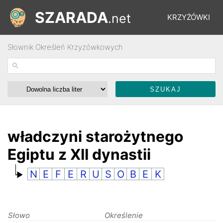
SZARADA
.net
KRZYŻÓWKI
Słownik Określeń Krzyżówkowych
REBUSY
ŁAMIGŁÓWKI
WYŚCIGI
władczyni starożytnego
Egiptu z XII dynastii
SŁOWNIK
N
E
F
E
R
U
S
O
B
E
K
FORUM
Słowo
Określenie