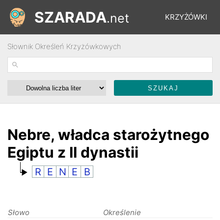
SZARADA
.net
KRZYŻÓWKI
Słownik Określeń Krzyżówkowych
REBUSY
ŁAMIGŁÓWKI
WYŚCIGI
Nebre, władca starożytnego
Egiptu z II dynastii
SŁOWNIK
R
E
N
E
B
FORUM
Słowo
Określenie