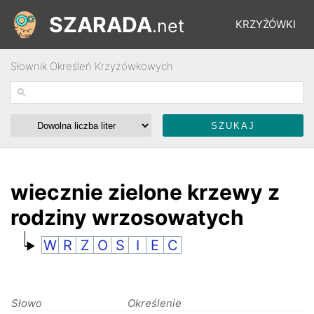
SZARADA
.net
KRZYŻÓWKI
Słownik Określeń Krzyżówkowych
REBUSY
ŁAMIGŁÓWKI
WYŚCIGI
wiecznie zielone krzewy z
rodziny wrzosowatych
SŁOWNIK
W
R
Z
O
S
I
E
C
FORUM
Słowo
Określenie