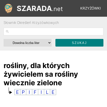
SZARADA
.net
KRZYŻÓWKI
Słownik Określeń Krzyżówkowych
REBUSY
ŁAMIGŁÓWKI
WYŚCIGI
rośliny, dla których
żywicielem sa rośliny
SŁOWNIK
wiecznie zielone
E
P
I
F
I
L
E
FORUM