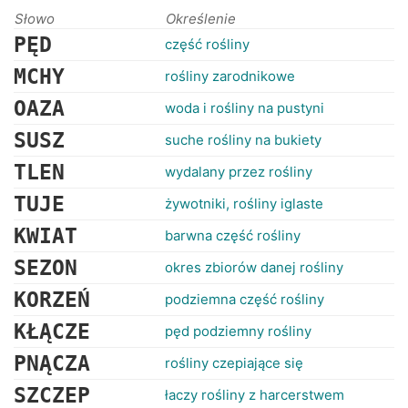
RANKINGI
Słowo
Określenie
PĘD
część rośliny
MCHY
rośliny zarodnikowe
OAZA
woda i rośliny na pustyni
SUSZ
suche rośliny na bukiety
TLEN
wydalany przez rośliny
TUJE
żywotniki, rośliny iglaste
KWIAT
barwna część rośliny
SEZON
okres zbiorów danej rośliny
KORZEŃ
podziemna część rośliny
KŁĄCZE
pęd podziemny rośliny
PNĄCZA
rośliny czepiające się
SZCZEP
łaczy rośliny z harcerstwem