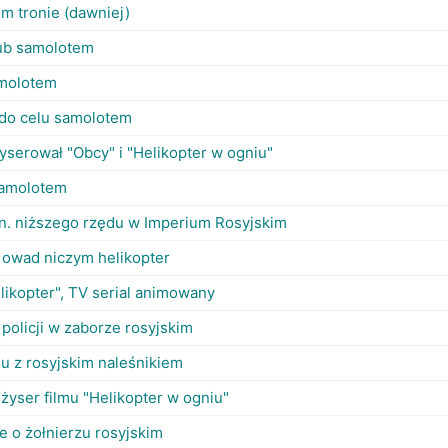
im tronie (dawniej)
ub samolotem
molotem
 do celu samolotem
żyserował "Obcy" i "Helikopter w ogniu"
samolotem
in. niższego rzędu w Imperium Rosyjskim
owad niczym helikopter
helikopter", TV serial animowany
 policji w zaborze rosyjskim
aju z rosyjskim naleśnikiem
reżyser filmu "Helikopter w ogniu"
e o żołnierzu rosyjskim