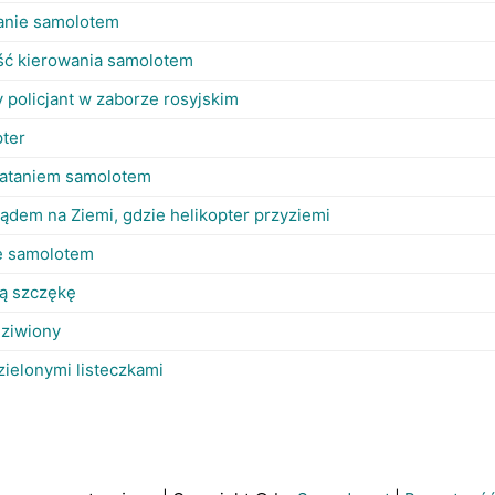
nie samolotem
ść kierowania samolotem
policjant w zaborze rosyjskim
pter
 lataniem samolotem
lądem na Ziemi, gdzie helikopter przyziemi
e samolotem
ną szczękę
dziwiony
ielonymi listeczkami