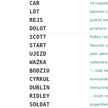
CAR
na rosyjsk
LOT
balonem l
REJS
podróż sa
DOLOT
przybycie
SCOTT
Ridley, re
START
faza lotu 
UJEZD
jedn. adm
WAŻKA
nadwodny 
BODZIO
"... mały 
CYRKUŁ
komisariat
DUBLIN
stolica kr
RIDLEY
... Scott, 
SOŁDAT
pogardliwi