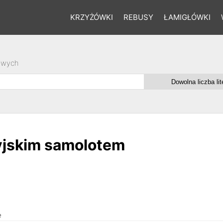
KRZYŻÓWKI
REBUSY
ŁAMIGŁÓWKI
owych
syjskim samolotem
e