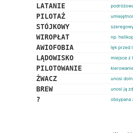
LATANIE
podróżowa
PILOTAŻ
umiejętno
STÓJKOWY
szeregowy 
WIROPŁAT
np. heliko
AWIOFOBIA
lęk przed
LĄDOWISKO
miejsce z 
PILOTOWANIE
kierowani
ŻWACZ
unosi dol
BREW
unosi ją z
?
obsypana z