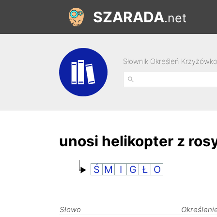
SZARADA
.net
Słownik Określeń Krzyżówk
unosi helikopter z ro
Ś
M
I
G
Ł
O
Słowo
Określeni