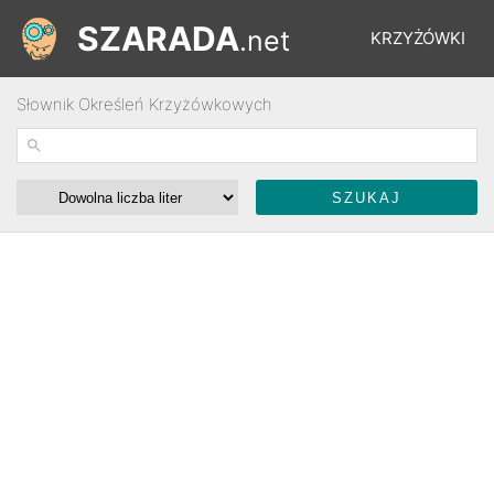
SZARADA
.net
KRZYŻÓWKI
Słownik Określeń Krzyżówkowych
REBUSY
ŁAMIGŁÓWKI
WYŚCIGI
SŁOWNIK
FORUM