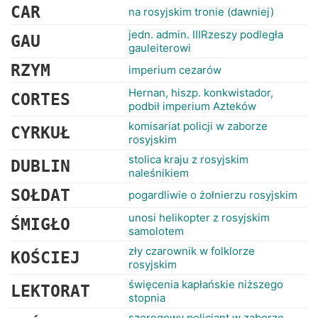
CAR
na rosyjskim tronie (dawniej)
jedn. admin. IIIRzeszy podległa
GAU
gauleiterowi
RZYM
imperium cezarów
Hernan, hiszp. konkwistador,
CORTES
podbił imperium Azteków
komisariat policji w zaborze
CYRKUŁ
rosyjskim
stolica kraju z rosyjskim
DUBLIN
naleśnikiem
SOŁDAT
pogardliwie o żołnierzu rosyjskim
unosi helikopter z rosyjskim
ŚMIGŁO
samolotem
zły czarownik w folklorze
KOŚCIEJ
rosyjskim
święcenia kapłańskie niższego
LEKTORAT
stopnia
szeregowy policjant w zaborze