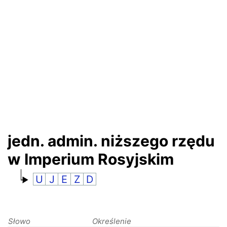
RANKINGI
jedn. admin. niższego rzędu
w Imperium Rosyjskim
U
J
E
Z
D
Słowo
Określenie