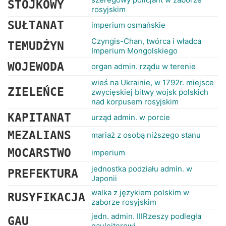
STÓJKOWY
rosyjskim
SUŁTANAT
imperium osmańskie
Czyngis-Chan, twórca i władca
TEMUDŻYN
Imperium Mongolskiego
WOJEWODA
organ admin. rządu w terenie
wieś na Ukrainie, w 1792r. miejsce
ZIELEŃCE
zwycięskiej bitwy wojsk polskich
nad korpusem rosyjskim
KAPITANAT
urząd admin. w porcie
MEZALIANS
mariaż z osobą niższego stanu
MOCARSTWO
imperium
jednostka podziału admin. w
PREFEKTURA
Japonii
walka z językiem polskim w
RUSYFIKACJA
zaborze rosyjskim
jedn. admin. IIIRzeszy podległa
GAU
gauleiterowi