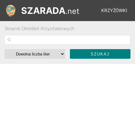
SZARADA
.net
KRZYŻÓWKI
Słownik Określeń Krzyżówkowych
REBUSY
ŁAMIGŁÓWKI
WYŚCIGI
SŁOWNIK
FORUM