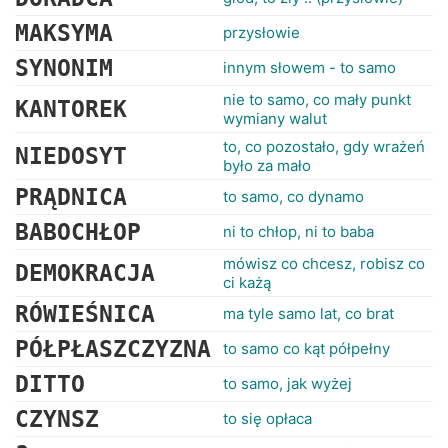
MAKSYMA
przysłowie
SYNONIM
innym słowem - to samo
nie to samo, co mały punkt
KANTOREK
wymiany walut
to, co pozostało, gdy wrażeń
NIEDOSYT
było za mało
PRĄDNICA
to samo, co dynamo
BABOCHŁOP
ni to chłop, ni to baba
mówisz co chcesz, robisz co
DEMOKRACJA
ci każą
RÓWIEŚNICA
ma tyle samo lat, co brat
PÓŁPŁASZCZYZNA
to samo co kąt półpełny
DITTO
to samo, jak wyżej
CZYNSZ
to się opłaca