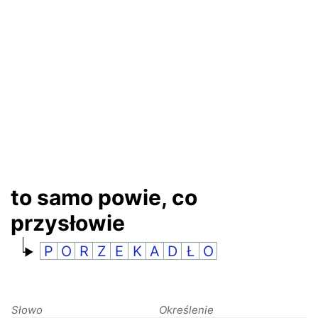
RANKINGI
to samo powie, co
przysłowie
P
O
R
Z
E
K
A
D
Ł
O
Słowo
Określenie