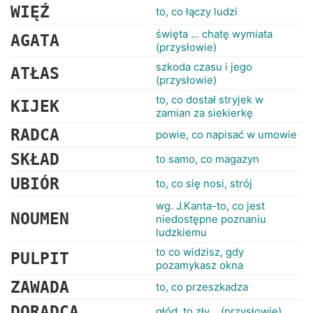
WIĘŹ
to, co łączy ludzi
święta ... chatę wymiata
AGATA
(przysłowie)
szkoda czasu i jego
ATŁAS
(przysłowie)
to, co dostał stryjek w
KIJEK
zamian za siekierkę
RADCA
powie, co napisać w umowie
SKŁAD
to samo, co magazyn
UBIÓR
to, co się nosi, strój
wg. J.Kanta-to, co jest
NOUMEN
niedostępne poznaniu
ludzkiemu
to co widzisz, gdy
PULPIT
pozamykasz okna
ZAWADA
to, co przeszkadza
DORADCA
głód, to zły .. (przysłowie)