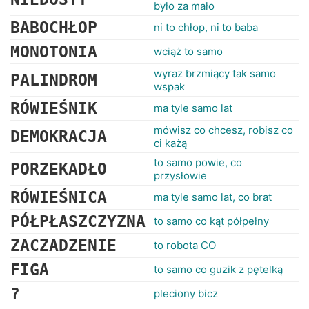
było za mało
BABOCHŁOP
ni to chłop, ni to baba
MONOTONIA
wciąż to samo
wyraz brzmiący tak samo
PALINDROM
wspak
RÓWIEŚNIK
ma tyle samo lat
mówisz co chcesz, robisz co
DEMOKRACJA
ci każą
to samo powie, co
PORZEKADŁO
przysłowie
RÓWIEŚNICA
ma tyle samo lat, co brat
PÓŁPŁASZCZYZNA
to samo co kąt półpełny
ZACZADZENIE
to robota CO
FIGA
to samo co guzik z pętelką
?
pleciony bicz