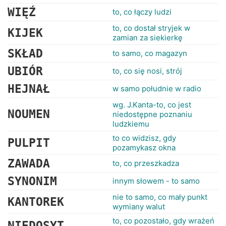
RANKINGI
WIĘŹ
to, co łączy ludzi
to, co dostał stryjek w
KIJEK
zamian za siekierkę
SKŁAD
to samo, co magazyn
UBIÓR
to, co się nosi, strój
HEJNAŁ
w samo południe w radio
wg. J.Kanta-to, co jest
NOUMEN
niedostępne poznaniu
ludzkiemu
to co widzisz, gdy
PULPIT
pozamykasz okna
ZAWADA
to, co przeszkadza
SYNONIM
innym słowem - to samo
nie to samo, co mały punkt
KANTOREK
wymiany walut
to, co pozostało, gdy wrażeń
NIEDOSYT