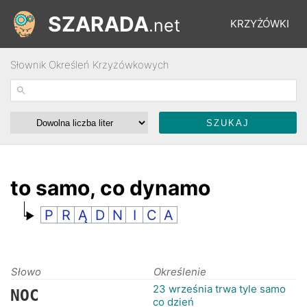
SZARADA
.net
KRZYŻÓWKI
Słownik Określeń Krzyżówkowych
REBUSY
ŁAMIGŁÓWKI
WYŚCIGI
to samo, co dynamo
P
R
Ą
D
N
I
C
A
SŁOWNIK
FORUM
Słowo
Określenie
23 września trwa tyle samo
NOC
co dzień