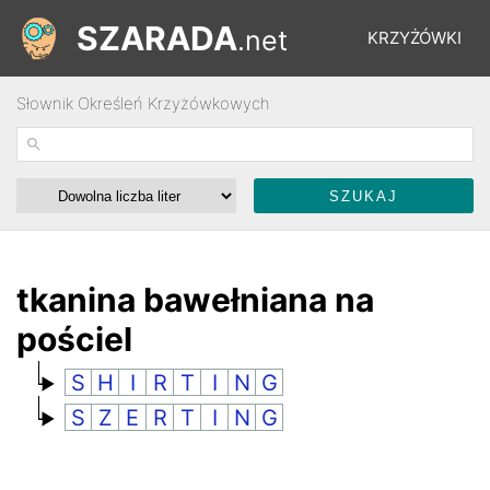
SZARADA
.net
KRZYŻÓWKI
Słownik Określeń Krzyżówkowych
REBUSY
ŁAMIGŁÓWKI
WYŚCIGI
tkanina bawełniana na
pościel
SŁOWNIK
S
H
I
R
T
I
N
G
S
Z
E
R
T
I
N
G
FORUM