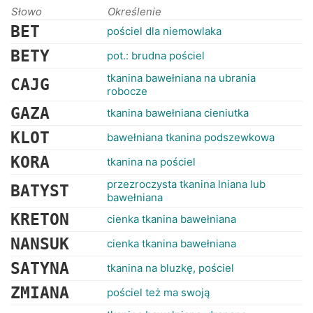
RANKINGI
Słowo
Określenie
BET
pościel dla niemowlaka
BETY
pot.: brudna pościel
tkanina bawełniana na ubrania
CAJG
robocze
GAZA
tkanina bawełniana cieniutka
KLOT
bawełniana tkanina podszewkowa
KORA
tkanina na pościel
przezroczysta tkanina lniana lub
BATYST
bawełniana
KRETON
cienka tkanina bawełniana
NANSUK
cienka tkanina bawełniana
SATYNA
tkanina na bluzkę, pościel
ZMIANA
pościel też ma swoją