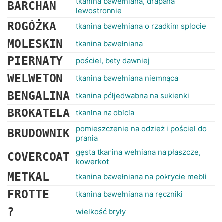
tkanina bawełniana, drapana
BARCHAN
lewostronnie
ROGÓŻKA
tkanina bawełniana o rzadkim splocie
MOLESKIN
tkanina bawełniana
PIERNATY
pościel, bety dawniej
WELWETON
tkanina bawełniana niemnąca
BENGALINA
tkanina półjedwabna na sukienki
BROKATELA
tkanina na obicia
pomieszczenie na odzież i pościel do
BRUDOWNIK
prania
gęsta tkanina wełniana na płaszcze,
COVERCOAT
kowerkot
METKAL
tkanina bawełniana na pokrycie mebli
FROTTE
tkanina bawełniana na ręczniki
?
wielkość bryły