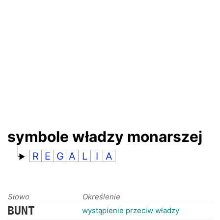
RANKINGI
symbole władzy monarszej
R
E
G
A
L
I
A
Słowo
Określenie
BUNT
wystąpienie przeciw władzy