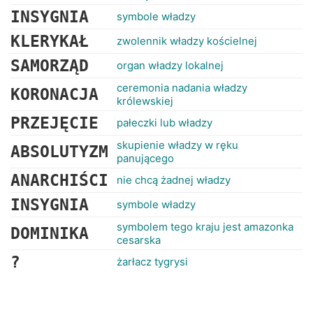
INSYGNIA
symbole władzy
KLERYKAŁ
zwolennik władzy kościelnej
SAMORZĄD
organ władzy lokalnej
ceremonia nadania władzy
KORONACJA
królewskiej
PRZEJĘCIE
pałeczki lub władzy
skupienie władzy w ręku
ABSOLUTYZM
panującego
ANARCHIŚCI
nie chcą żadnej władzy
INSYGNIA
symbole władzy
symbolem tego kraju jest amazonka
DOMINIKA
cesarska
?
żarłacz tygrysi