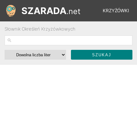
SZARADA
.net
KRZYŻÓWKI
Słownik Określeń Krzyżówkowych
REBUSY
ŁAMIGŁÓWKI
WYŚCIGI
SŁOWNIK
FORUM