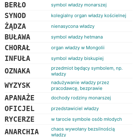
BERŁO
symbol władzy monarszej
SYNOD
kolegialny organ władzy kościelnej
ŻĄDZA
nienasycona władzy
BUŁAWA
symbol władzy hetmana
CHORAŁ
organ władzy w Mongolii
INFUŁA
symbol władzy biskupiej
przedmiot będący symbolem, np.
OZNAKA
władzy
nadużywanie władzy przez
WYZYSK
pracodawcę, bezprawie
APANAŻE
dochody rodziny monarszej
OFICJEL
przedstawiciel władzy
RYCERZE
w tarocie symbole osób młodych
chaos wywołany bezsilnością
ANARCHIA
władzy