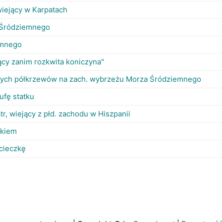
 wiejący w Karpatach
a Śródziemnego
emnego
jący zanim rozkwita koniczyna"
onych półkrzewów na zach. wybrzeżu Morza Śródziemnego
rufę statku
r, wiejący z płd. zachodu w Hiszpanii
ykiem
cieczkę