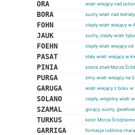
ORA
wiatr wiejący nad jezi
BORA
suchy wiatr nad Adriat
FOHN
ciepły wiatr wiejący w 
JAUK
suchy, ciepły wiatr ty
FOEHN
ciepły wiatr wiejący o
PASAT
stały wiatr wiejący w k
PINIA
sosna znad Morza Śró
PURGA
silny wiatr wiejący na S
GARUGA
wiatr wiejący z boku w
SOLANO
ciepły, wilgotny wiatr
SZAMAL
gorący, suchy, gwałtow
TURKUS
kolor Morza Śródziem
GARRIGA
formacja roślinna cha