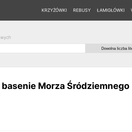
KRZYŻÓWKI
REBUSY
ŁAMIGŁÓWKI
owych
w basenie Morza Śródziemnego