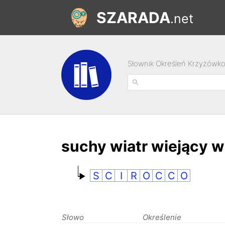
SZARADA
.net
Słownik Określeń Krzyżówk
suchy wiatr wiejący 
S
C
I
R
O
C
C
O
Słowo
Określenie