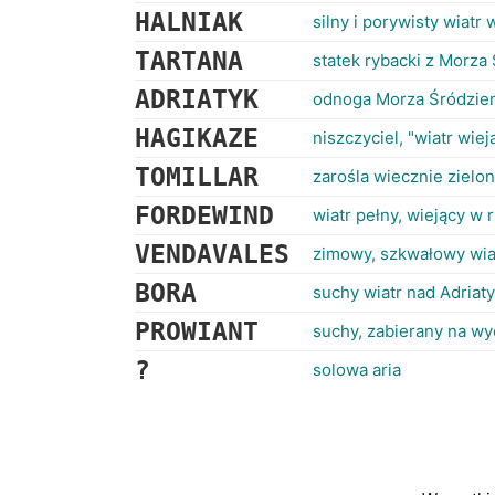
HALNIAK
silny i porywisty wiatr
TARTANA
statek rybacki z Morz
ADRIATYK
odnoga Morza Śródzi
HAGIKAZE
niszczyciel, "wiatr wie
TOMILLAR
zarośla wiecznie ziel
FORDEWIND
wiatr pełny, wiejący w 
VENDAVALES
zimowy, szkwałowy wiat
BORA
suchy wiatr nad Adriat
PROWIANT
suchy, zabierany na wy
?
solowa aria