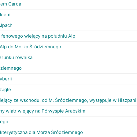
orem Garda
ykiem
Alpach
pu fenowego wiejący na południu Alp
d Alp do Morza Śródziemnego
ierunku równika
dziemnego
yberii
 żagle
 wiejący ze wschodu, od M. Śródziemnego, występuje w Hiszpanii
ny wiatr wiejący na Półwyspie Arabskim
nego
rakterystyczna dla Morza Śródziemnego