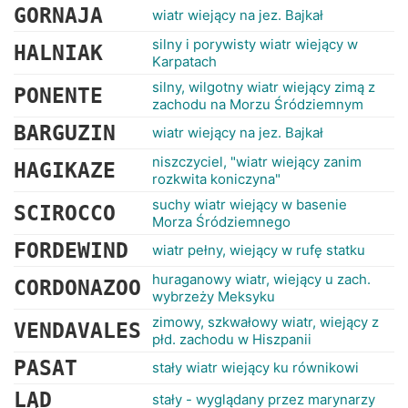
GORNAJA
wiatr wiejący na jez. Bajkał
silny i porywisty wiatr wiejący w
HALNIAK
Karpatach
silny, wilgotny wiatr wiejący zimą z
PONENTE
zachodu na Morzu Śródziemnym
BARGUZIN
wiatr wiejący na jez. Bajkał
niszczyciel, "wiatr wiejący zanim
HAGIKAZE
rozkwita koniczyna"
suchy wiatr wiejący w basenie
SCIROCCO
Morza Śródziemnego
FORDEWIND
wiatr pełny, wiejący w rufę statku
huraganowy wiatr, wiejący u zach.
CORDONAZOO
wybrzeży Meksyku
zimowy, szkwałowy wiatr, wiejący z
VENDAVALES
płd. zachodu w Hiszpanii
PASAT
stały wiatr wiejący ku równikowi
LĄD
stały - wyglądany przez marynarzy