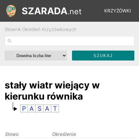
SZARADA
.net
KRZYŻÓWKI
Słownik Określeń Krzyżówkowych
REBUSY
ŁAMIGŁÓWKI
WYŚCIGI
stały wiatr wiejący w
kierunku równika
SŁOWNIK
P
A
S
A
T
FORUM
Słowo
Określenie