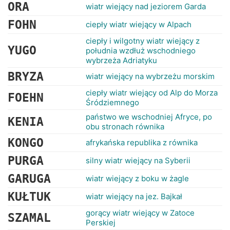
RANKINGI
ORA
wiatr wiejący nad jeziorem Garda
FOHN
ciepły wiatr wiejący w Alpach
ciepły i wilgotny wiatr wiejący z
YUGO
południa wzdłuż wschodniego
wybrzeża Adriatyku
BRYZA
wiatr wiejący na wybrzeżu morskim
ciepły wiatr wiejący od Alp do Morza
FOEHN
Śródziemnego
państwo we wschodniej Afryce, po
KENIA
obu stronach równika
KONGO
afrykańska republika z równika
PURGA
silny wiatr wiejący na Syberii
GARUGA
wiatr wiejący z boku w żagle
KUŁTUK
wiatr wiejący na jez. Bajkał
gorący wiatr wiejący w Zatoce
SZAMAL
Perskiej