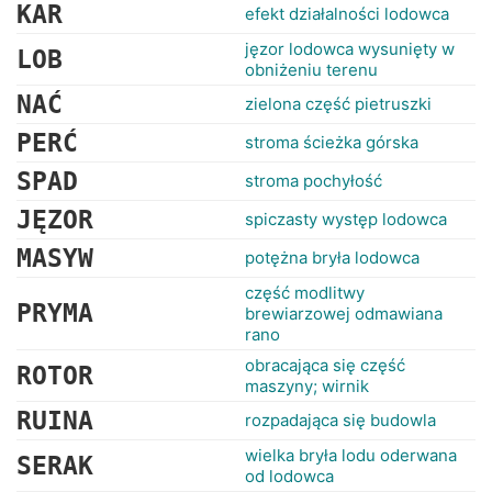
RANKINGI
KAR
efekt działalności lodowca
jęzor lodowca wysunięty w
LOB
obniżeniu terenu
NAĆ
zielona część pietruszki
PERĆ
stroma ścieżka górska
SPAD
stroma pochyłość
JĘZOR
spiczasty występ lodowca
MASYW
potężna bryła lodowca
część modlitwy
PRYMA
brewiarzowej odmawiana
rano
obracająca się część
ROTOR
maszyny; wirnik
RUINA
rozpadająca się budowla
wielka bryła lodu oderwana
SERAK
od lodowca