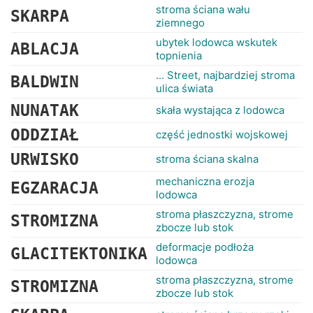
stroma ściana wału
SKARPA
ziemnego
ubytek lodowca wskutek
ABLACJA
topnienia
... Street, najbardziej stroma
BALDWIN
ulica świata
NUNATAK
skała wystająca z lodowca
ODDZIAŁ
część jednostki wojskowej
URWISKO
stroma ściana skalna
mechaniczna erozja
EGZARACJA
lodowca
stroma płaszczyzna, strome
STROMIZNA
zbocze lub stok
deformacje podłoża
GLACITEKTONIKA
lodowca
stroma płaszczyzna, strome
STROMIZNA
zbocze lub stok