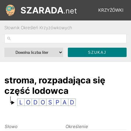
SZARADA
.net
KRZYŻÓWKI
Słownik Określeń Krzyżówkowych
REBUSY
ŁAMIGŁÓWKI
WYŚCIGI
stroma, rozpadająca się
część lodowca
SŁOWNIK
L
O
D
O
S
P
A
D
FORUM
Słowo
Określenie