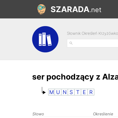
SZARADA
.net
Słownik Określeń Krzyżówk
ser pochodzący z Alza
M
U
N
S
T
E
R
Słowo
Określenie