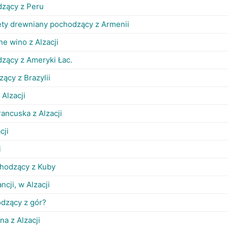
zący z Peru
ęty drewniany pochodzący z Armenii
ne wino z Alzacji
dzący z Ameryki Łac.
ący z Brazylii
 Alzacji
rancuska z Alzacji
cji
i
chodzący z Kuby
ncji, w Alzacji
dzący z gór?
na z Alzacji