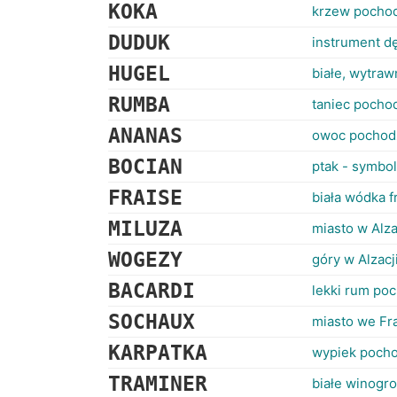
KOKA
krzew pochod
DUDUK
instrument d
HUGEL
białe, wytraw
RUMBA
taniec pocho
ANANAS
owoc pochodz
BOCIAN
ptak - symbol
FRAISE
biała wódka f
MILUZA
miasto w Alza
WOGEZY
góry w Alzacj
BACARDI
lekki rum po
SOCHAUX
miasto we Fra
KARPATKA
wypiek pocho
TRAMINER
białe winogro