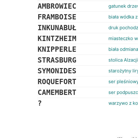
AMBROWIEC
gatunek drze
FRAMBOISE
biała wódka z 
INKUNABUŁ
druk pochodz
KINTZHEIM
miasteczko w 
KNIPPERLE
biała odmiana
STRASBURG
stolica Alzacji
SYMONIDES
starożytny li
ROQUEFORT
ser pleśniow
CAMEMBERT
ser podpusz
?
warzywo z ko