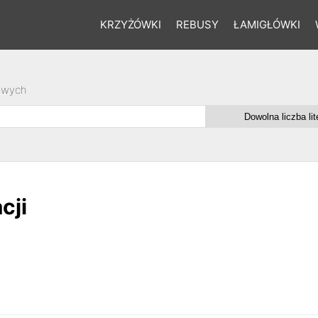
KRZYŻÓWKI
REBUSY
ŁAMIGŁÓWKI
owych
cji