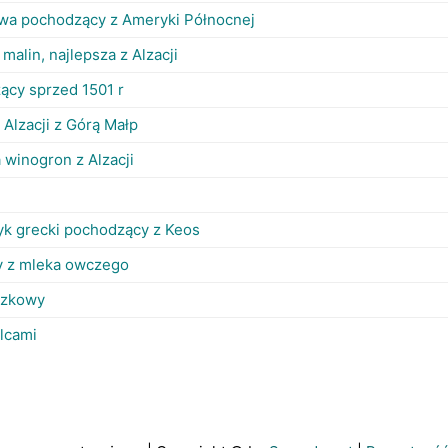
wa pochodzący z Ameryki Północnej
malin, najlepsza z Alzacji
ący sprzed 1501 r
Alzacji z Górą Małp
 winogron z Alzacji
ryk grecki pochodzący z Keos
y z mleka owczego
czkowy
lcami