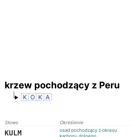
RANKINGI
krzew pochodzący z Peru
K
O
K
A
Słowo
Określenie
osad pochodzący z okresu
KULM
karbonu dolnego