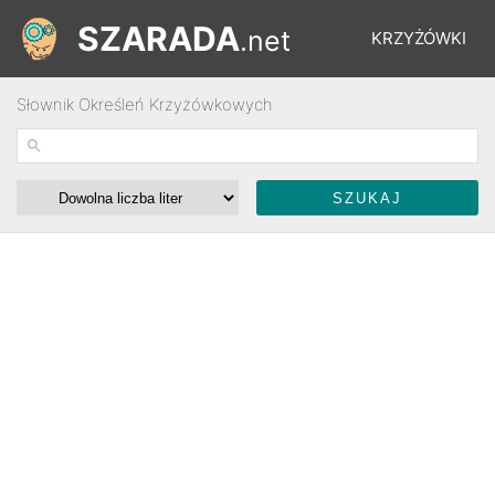
SZARADA
.net
KRZYŻÓWKI
Słownik Określeń Krzyżówkowych
REBUSY
ŁAMIGŁÓWKI
WYŚCIGI
SŁOWNIK
FORUM