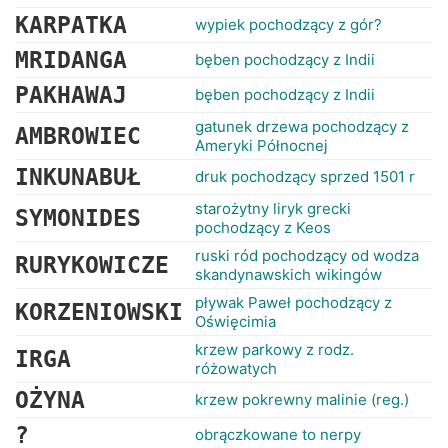
KARPATKA
wypiek pochodzący z gór?
MRIDANGA
bęben pochodzący z Indii
PAKHAWAJ
bęben pochodzący z Indii
gatunek drzewa pochodzący z
AMBROWIEC
Ameryki Północnej
INKUNABUŁ
druk pochodzący sprzed 1501 r
starożytny liryk grecki
SYMONIDES
pochodzący z Keos
ruski ród pochodzący od wodza
RURYKOWICZE
skandynawskich wikingów
pływak Paweł pochodzący z
KORZENIOWSKI
Oświęcimia
krzew parkowy z rodz.
IRGA
różowatych
OŻYNA
krzew pokrewny malinie (reg.)
?
obrączkowane to nerpy