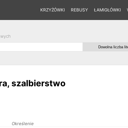
KRZYŻÓWKI
REBUSY
ŁAMIGŁÓWKI
owych
a, szalbierstwo
Określenie