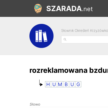
SZARADA
.net
Słownik Określeń Krzyżówk
rozreklamowana bzdur
H
U
M
B
U
G
Słowo