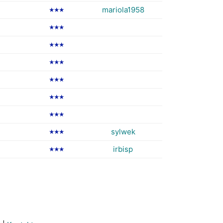
mariola1958
★★★
★★★
★★★
★★★
★★★
★★★
★★★
sylwek
★★★
irbisp
★★★