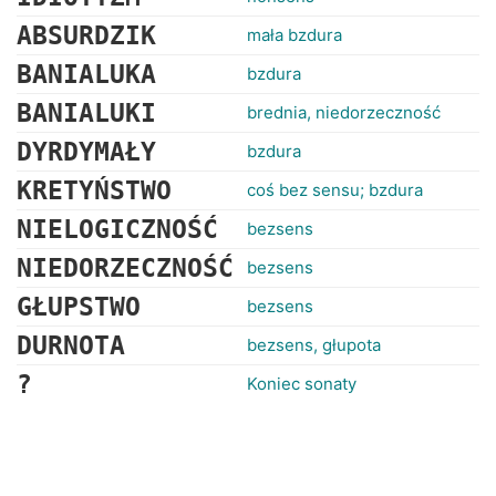
ABSURDZIK
mała bzdura
BANIALUKA
bzdura
BANIALUKI
brednia, niedorzeczność
DYRDYMAŁY
bzdura
KRETYŃSTWO
coś bez sensu; bzdura
NIELOGICZNOŚĆ
bezsens
NIEDORZECZNOŚĆ
bezsens
GŁUPSTWO
bezsens
DURNOTA
bezsens, głupota
?
Koniec sonaty