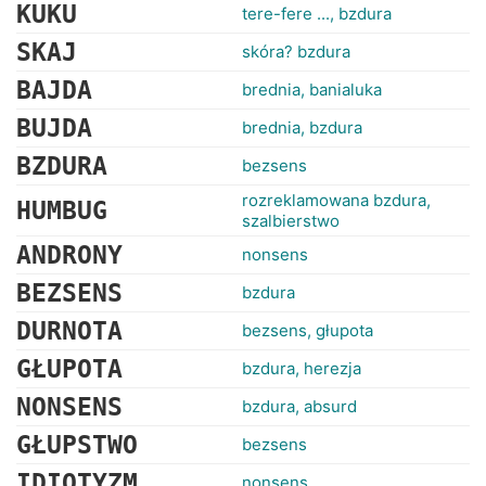
KUKU
tere-fere ..., bzdura
SKAJ
skóra? bzdura
BAJDA
brednia, banialuka
BUJDA
brednia, bzdura
BZDURA
bezsens
rozreklamowana bzdura,
HUMBUG
szalbierstwo
ANDRONY
nonsens
BEZSENS
bzdura
DURNOTA
bezsens, głupota
GŁUPOTA
bzdura, herezja
NONSENS
bzdura, absurd
GŁUPSTWO
bezsens
IDIOTYZM
nonsens