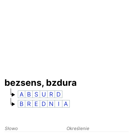
RANKINGI
bezsens, bzdura
A
B
S
U
R
D
B
R
E
D
N
I
A
Słowo
Określenie