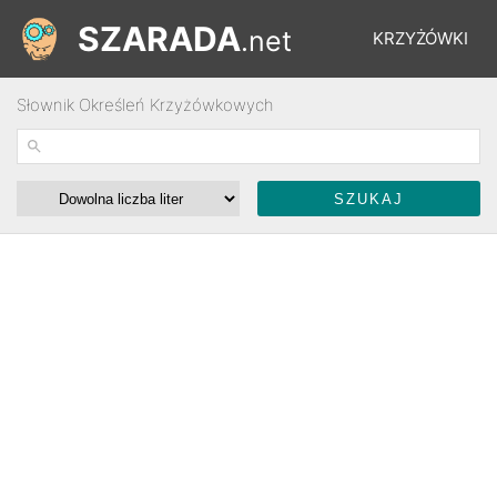
SZARADA
.net
KRZYŻÓWKI
Słownik Określeń Krzyżówkowych
REBUSY
ŁAMIGŁÓWKI
WYŚCIGI
SŁOWNIK
FORUM