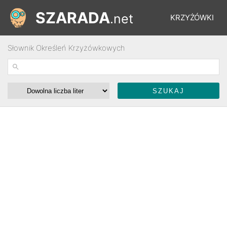
SZARADA
.net
KRZYŻÓWKI
Słownik Określeń Krzyżówkowych
REBUSY
ŁAMIGŁÓWKI
WYŚCIGI
SŁOWNIK
FORUM