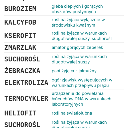
gleba ciepłych i gorących
BUROZIEM
obszarów pustynnych
roślina żyjąca wyłącznie w
KALCYFOB
środowisku kwaśnym
roślina żyjąca w warunkach
KSEROFIT
długotrwałej suszy, suchorośl
ZMARZLAK
amator gorących żeberek
roślina żyjąca w warunkach
SUCHOROŚL
długotrwałej suszy
ŻEBRACZKA
pani żyjąca z jałmużny
ogół zjawisk występujących w
ELEKTROLIZA
warunkach przepływu prądu
urządzenie do powielania
TERMOCYKLER
łańcuchów DNA w warunkach
laboratoryjnych
HELIOFIT
roślina światłolubna
roślina żyjąca w warunkach
SUCHOROŚL
długotrwałej suszy