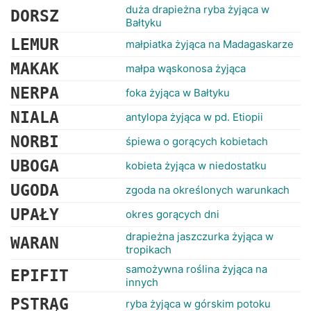
duża drapieżna ryba żyjąca w
DORSZ
Bałtyku
LEMUR
małpiatka żyjąca na Madagaskarze
MAKAK
małpa wąskonosa żyjąca
NERPA
foka żyjąca w Bałtyku
NIALA
antylopa żyjąca w pd. Etiopii
NORBI
śpiewa o gorących kobietach
UBOGA
kobieta żyjąca w niedostatku
UGODA
zgoda na określonych warunkach
UPAŁY
okres gorących dni
drapieżna jaszczurka żyjąca w
WARAN
tropikach
samożywna roślina żyjąca na
EPIFIT
innych
PSTRĄG
ryba żyjąca w górskim potoku