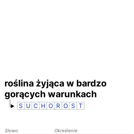
RANKINGI
roślina żyjąca w bardzo
gorących warunkach
S
U
C
H
O
R
O
S
T
Słowo
Określenie