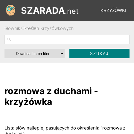
SZARADA
.net
KRZYŻÓWKI
Słownik Określeń Krzyżówkowych
REBUSY
ŁAMIGŁÓWKI
WYŚCIGI
rozmowa z duchami -
SŁOWNIK
krzyżówka
FORUM
Lista słów najlepiej pasujących do określenia "rozmowa z
duchami":