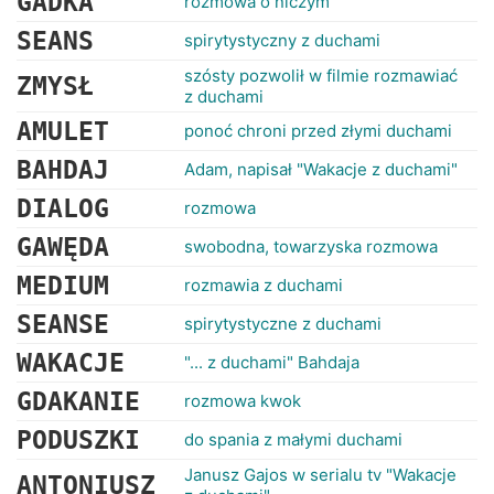
GADKA
rozmowa o niczym
SEANS
spirytystyczny z duchami
szósty pozwolił w filmie rozmawiać
ZMYSŁ
z duchami
AMULET
ponoć chroni przed złymi duchami
BAHDAJ
Adam, napisał "Wakacje z duchami"
DIALOG
rozmowa
GAWĘDA
swobodna, towarzyska rozmowa
MEDIUM
rozmawia z duchami
SEANSE
spirytystyczne z duchami
WAKACJE
"... z duchami" Bahdaja
GDAKANIE
rozmowa kwok
PODUSZKI
do spania z małymi duchami
Janusz Gajos w serialu tv "Wakacje
ANTONIUSZ