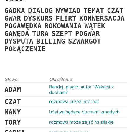
RANKINGI
GADKA
DIALOG
WYWIAD
TEMAT
CZAT
GWAR
DYSKURS
FLIRT
KONWERSACJA
POGAWĘDKA
ROKOWANIA
WĄTEK
GAWĘDA
TURA
SZEPT
POGWAR
DYSPUTA
BILLING
SZWARGOT
POŁĄCZENIE
Słowo
Określenie
Bahdaj, pisarz, autor "Wakacji z
ADAM
duchami"
CZAT
rozmowa przez internet
MANY
bóstwa będące duchami zmarłych
TORY
rozmowa może zejść na śliskie