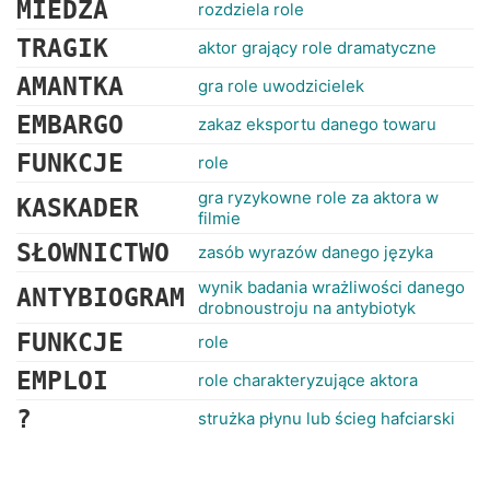
MIEDZA
rozdziela role
TRAGIK
aktor grający role dramatyczne
AMANTKA
gra role uwodzicielek
EMBARGO
zakaz eksportu danego towaru
FUNKCJE
role
gra ryzykowne role za aktora w
KASKADER
filmie
SŁOWNICTWO
zasób wyrazów danego języka
wynik badania wrażliwości danego
ANTYBIOGRAM
drobnoustroju na antybiotyk
FUNKCJE
role
EMPLOI
role charakteryzujące aktora
?
strużka płynu lub ścieg hafciarski