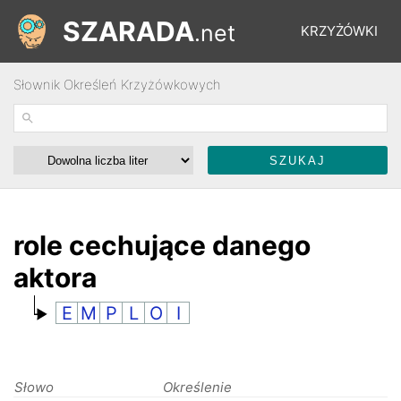
SZARADA
.net
KRZYŻÓWKI
Słownik Określeń Krzyżówkowych
REBUSY
ŁAMIGŁÓWKI
WYŚCIGI
role cechujące danego
aktora
SŁOWNIK
E
M
P
L
O
I
FORUM
Słowo
Określenie