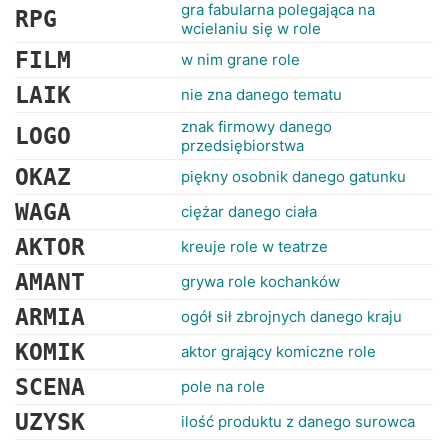
RANKINGI
gra fabularna polegająca na
RPG
wcielaniu się w role
FILM
w nim grane role
LAIK
nie zna danego tematu
znak firmowy danego
LOGO
przedsiębiorstwa
OKAZ
piękny osobnik danego gatunku
WAGA
ciężar danego ciała
AKTOR
kreuje role w teatrze
AMANT
grywa role kochanków
ARMIA
ogół sił zbrojnych danego kraju
KOMIK
aktor grający komiczne role
SCENA
pole na role
UZYSK
ilość produktu z danego surowca