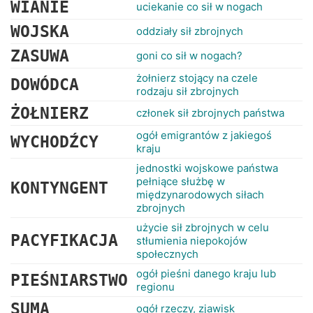
WIANIE
uciekanie co sił w nogach
WOJSKA
oddziały sił zbrojnych
ZASUWA
goni co sił w nogach?
żołnierz stojący na czele
DOWÓDCA
rodzaju sił zbrojnych
ŻOŁNIERZ
członek sił zbrojnych państwa
ogół emigrantów z jakiegoś
WYCHODŹCY
kraju
jednostki wojskowe państwa
pełniące służbę w
KONTYNGENT
międzynarodowych siłach
zbrojnych
użycie sił zbrojnych w celu
PACYFIKACJA
stłumienia niepokojów
społecznych
ogół pieśni danego kraju lub
PIEŚNIARSTWO
regionu
SUMA
ogół rzeczy, zjawisk