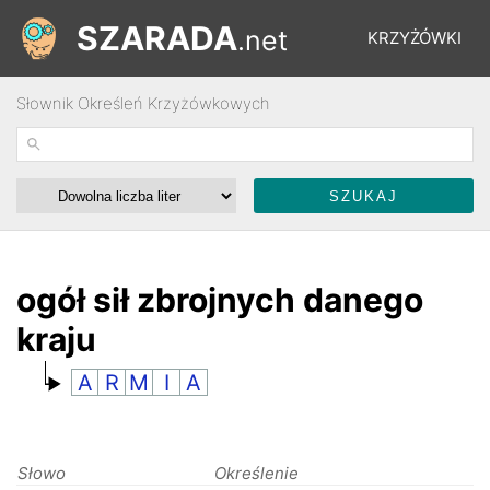
SZARADA
.net
KRZYŻÓWKI
Słownik Określeń Krzyżówkowych
REBUSY
ŁAMIGŁÓWKI
WYŚCIGI
ogół sił zbrojnych danego
kraju
SŁOWNIK
A
R
M
I
A
FORUM
Słowo
Określenie