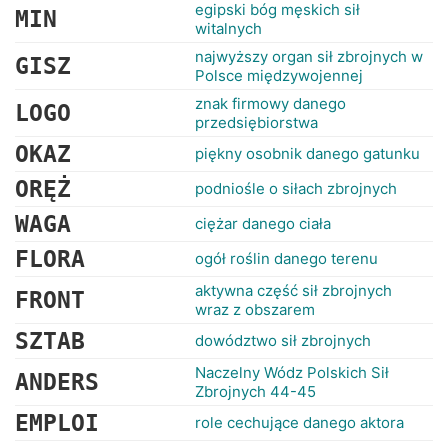
RANKINGI
egipski bóg męskich sił
MIN
witalnych
najwyższy organ sił zbrojnych w
GISZ
Polsce międzywojennej
znak firmowy danego
LOGO
przedsiębiorstwa
OKAZ
piękny osobnik danego gatunku
ORĘŻ
podniośle o siłach zbrojnych
WAGA
ciężar danego ciała
FLORA
ogół roślin danego terenu
aktywna część sił zbrojnych
FRONT
wraz z obszarem
SZTAB
dowództwo sił zbrojnych
Naczelny Wódz Polskich Sił
ANDERS
Zbrojnych 44-45
EMPLOI
role cechujące danego aktora