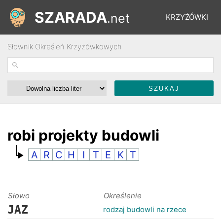
SZARADA
.net
KRZYŻÓWKI
Słownik Określeń Krzyżówkowych
REBUSY
ŁAMIGŁÓWKI
WYŚCIGI
robi projekty budowli
A
R
C
H
I
T
E
K
T
SŁOWNIK
FORUM
Słowo
Określenie
JAZ
rodzaj budowli na rzece