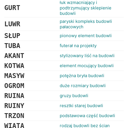
RANKINGI
łuk wzmacniający i
GURT
podtrzymujący sklepienie
budowli
paryski kompleks budowli
LUWR
pałacowych
SŁUP
pionowy element budowli
TUBA
futerał na projekty
AKANT
stylizowany liść na budowli
KOTWA
element mocujący budowli
MASYW
potężna bryła budowli
OGROM
duże rozmiary budowli
RUINA
gruzy budowli
RUINY
resztki starej budowli
TRZON
podstawowa część budowli
WIATA
rodzaj budowli bez ścian