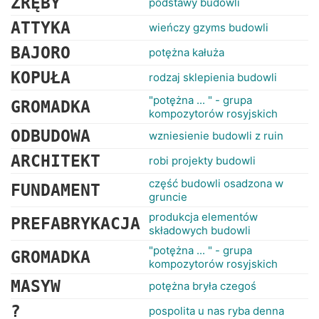
ZRĘBY
podstawy budowli
ATTYKA
wieńczy gzyms budowli
BAJORO
potężna kałuża
KOPUŁA
rodzaj sklepienia budowli
"potężna ... " - grupa
GROMADKA
kompozytorów rosyjskich
ODBUDOWA
wzniesienie budowli z ruin
ARCHITEKT
robi projekty budowli
część budowli osadzona w
FUNDAMENT
gruncie
produkcja elementów
PREFABRYKACJA
składowych budowli
"potężna ... " - grupa
GROMADKA
kompozytorów rosyjskich
MASYW
potężna bryła czegoś
?
pospolita u nas ryba denna