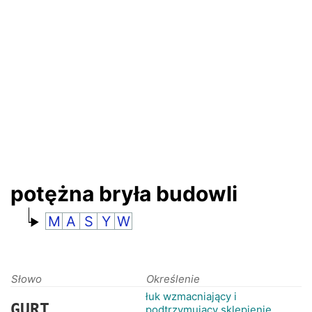
RANKINGI
potężna bryła budowli
M
A
S
Y
W
Słowo
Określenie
łuk wzmacniający i
GURT
podtrzymujący sklepienie