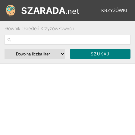
SZARADA
.net
KRZYŻÓWKI
Słownik Określeń Krzyżówkowych
REBUSY
ŁAMIGŁÓWKI
WYŚCIGI
SŁOWNIK
FORUM