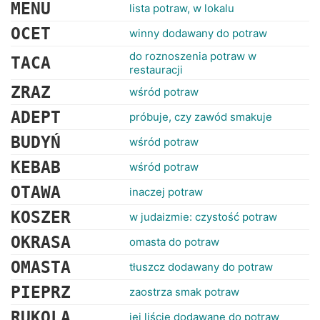
RANKINGI
MENU
lista potraw, w lokalu
OCET
winny dodawany do potraw
do roznoszenia potraw w
TACA
restauracji
ZRAZ
wśród potraw
ADEPT
próbuje, czy zawód smakuje
BUDYŃ
wśród potraw
KEBAB
wśród potraw
OTAWA
inaczej potraw
KOSZER
w judaizmie: czystość potraw
OKRASA
omasta do potraw
OMASTA
tłuszcz dodawany do potraw
PIEPRZ
zaostrza smak potraw
RUKOLA
jej liście dodawane do potraw