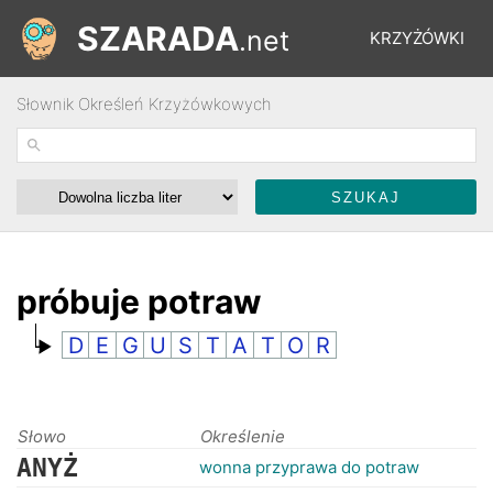
SZARADA
.net
KRZYŻÓWKI
Słownik Określeń Krzyżówkowych
REBUSY
ŁAMIGŁÓWKI
WYŚCIGI
próbuje potraw
D
E
G
U
S
T
A
T
O
R
SŁOWNIK
FORUM
Słowo
Określenie
ANYŻ
wonna przyprawa do potraw