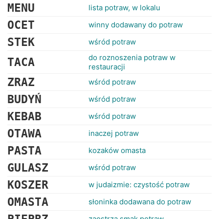
MENU
lista potraw, w lokalu
OCET
winny dodawany do potraw
STEK
wśród potraw
do roznoszenia potraw w
TACA
restauracji
ZRAZ
wśród potraw
BUDYŃ
wśród potraw
KEBAB
wśród potraw
OTAWA
inaczej potraw
PASTA
kozaków omasta
GULASZ
wśród potraw
KOSZER
w judaizmie: czystość potraw
OMASTA
słoninka dodawana do potraw
zaostrza smak potraw