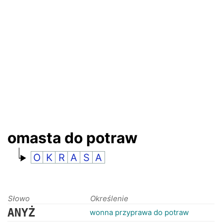
RANKINGI
omasta do potraw
O
K
R
A
S
A
Słowo
Określenie
ANYŻ
wonna przyprawa do potraw