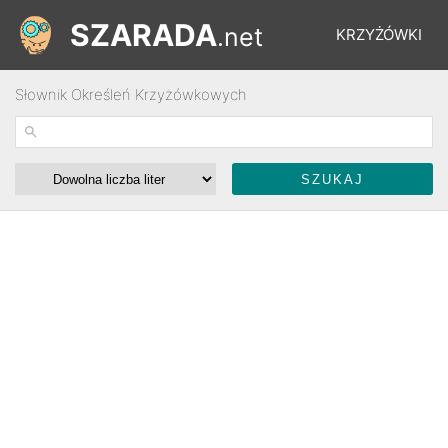
SZARADA
.net
KRZYŻÓWKI
Słownik Określeń Krzyżówkowych
REBUSY
ŁAMIGŁÓWKI
WYŚCIGI
SŁOWNIK
FORUM