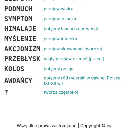
PODMUCH
przejaw wiatru
SYMPTOM
przejaw, oznaka
HIMALAJE
potężny łańcuch gór w Azji
MYŚLENIE
przejaw intelektu
AKCJONIZM
przejaw aktywności twórczej
PRZEBŁYSK
nagły przejaw czegoś (przen.)
KOLOS
potężny posąg
potężny ród rycerski w dawnej Polsce
AWDAŃCY
(XI-XII w.)
?
tworzą częstokół
Wszystkie prawa zastrzeżone | Copyright © by