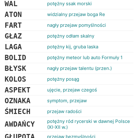
RANKINGI
WAL
potężny ssak morski
ATON
widzialny przejaw boga Re
FART
nagły przejaw pomyślności
GŁAZ
potężny odłam skalny
LAGA
potężny kij, gruba laska
BOLID
potężny meteor lub auto Formuły 1
BŁYSK
nagły przejaw talentu (przen.)
KOLOS
potężny posąg
ASPEKT
ujęcie, przejaw czegoś
OZNAKA
symptom, przejaw
ŚMIECH
przejaw radości
potężny ród rycerski w dawnej Polsce
AWDAŃCY
(XI-XII w.)
GŁUPOTA
przejaw bezmyślności