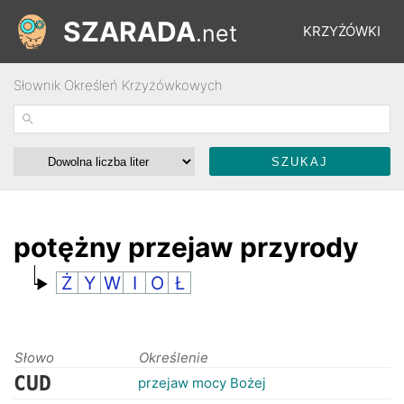
SZARADA
.net
KRZYŻÓWKI
Słownik Określeń Krzyżówkowych
REBUSY
ŁAMIGŁÓWKI
WYŚCIGI
potężny przejaw przyrody
Ż
Y
W
I
O
Ł
SŁOWNIK
FORUM
Słowo
Określenie
CUD
przejaw mocy Bożej