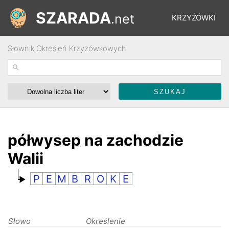
SZARADA
.net
KRZYŻÓWKI
Słownik Określeń Krzyżówkowych
REBUSY
ŁAMIGŁÓWKI
WYŚCIGI
półwysep na zachodzie
Walii
SŁOWNIK
P
E
M
B
R
O
K
E
FORUM
Słowo
Określenie