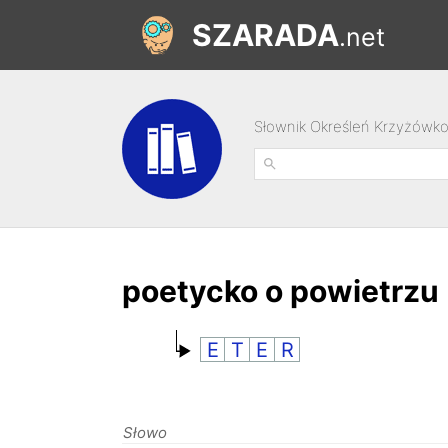
SZARADA
.net
Słownik Określeń Krzyżówk
poetycko o powietrzu
E
T
E
R
Słowo