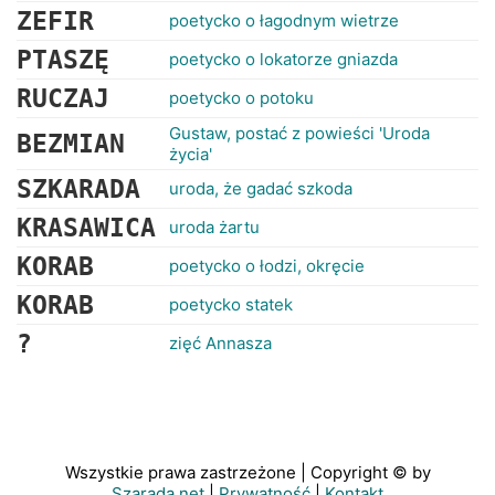
ZEFIR
poetycko o łagodnym wietrze
PTASZĘ
poetycko o lokatorze gniazda
RUCZAJ
poetycko o potoku
Gustaw, postać z powieści 'Uroda
BEZMIAN
życia'
SZKARADA
uroda, że gadać szkoda
KRASAWICA
uroda żartu
KORAB
poetycko o łodzi, okręcie
KORAB
poetycko statek
?
zięć Annasza
Wszystkie prawa zastrzeżone | Copyright © by
Szarada.net
|
Prywatność
|
Kontakt