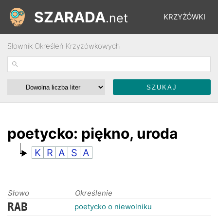
SZARADA
.net
KRZYŻÓWKI
Słownik Określeń Krzyżówkowych
REBUSY
ŁAMIGŁÓWKI
WYŚCIGI
poetycko: piękno, uroda
K
R
A
S
A
SŁOWNIK
FORUM
Słowo
Określenie
RAB
poetycko o niewolniku