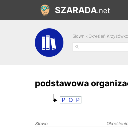
SZARADA
.net
Słownik Określeń Krzyżówk
podstawowa organizac
P
O
P
Słowo
Określeni