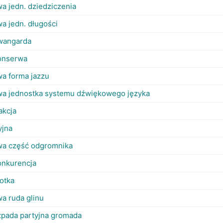
a jedn. dziedziczenia
a jedn. długości
awangarda
konserwa
a forma jazzu
a jednostka systemu dźwiękowego języka
akcja
yjna
a część odgromnika
onkurencja
lotka
a ruda glinu
zpada partyjna gromada