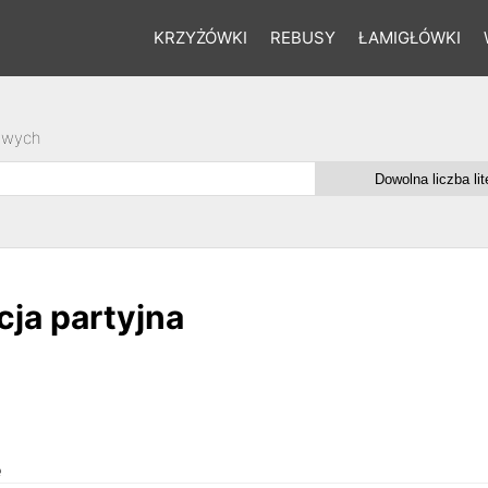
KRZYŻÓWKI
REBUSY
ŁAMIGŁÓWKI
owych
ja partyjna
e