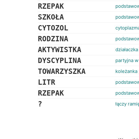
RZEPAK
podstawowa
SZKOŁA
podstawow
CYTOZOL
cytoplazm
RODZINA
podstawow
AKTYWISTKA
działaczka
DYSCYPLINA
partyjna w
TOWARZYSZKA
koleżanka 
LITR
podstawow
RZEPAK
podstawowa
?
łączy rami