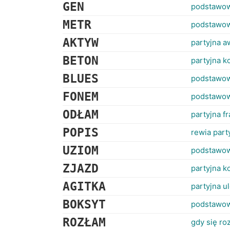
GEN
podstawow
METR
podstawow
AKTYW
partyjna 
BETON
partyjna 
BLUES
podstawow
FONEM
podstawow
ODŁAM
partyjna fr
POPIS
rewia part
UZIOM
podstawow
ZJAZD
partyjna k
AGITKA
partyjna u
BOKSYT
podstawow
ROZŁAM
gdy się ro