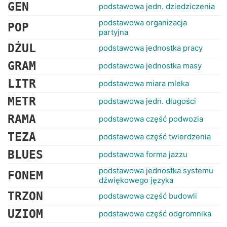
RANKINGI
GEN
podstawowa jedn. dziedziczenia
podstawowa organizacja
POP
partyjna
DŻUL
podstawowa jednostka pracy
GRAM
podstawowa jednostka masy
LITR
podstawowa miara mleka
METR
podstawowa jedn. długości
RAMA
podstawowa część podwozia
TEZA
podstawowa część twierdzenia
BLUES
podstawowa forma jazzu
podstawowa jednostka systemu
FONEM
dźwiękowego języka
TRZON
podstawowa część budowli
UZIOM
podstawowa część odgromnika