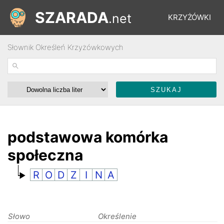
SZARADA
.net
KRZYŻÓWKI
Słownik Określeń Krzyżówkowych
REBUSY
ŁAMIGŁÓWKI
WYŚCIGI
podstawowa komórka
społeczna
SŁOWNIK
R
O
D
Z
I
N
A
FORUM
Słowo
Określenie