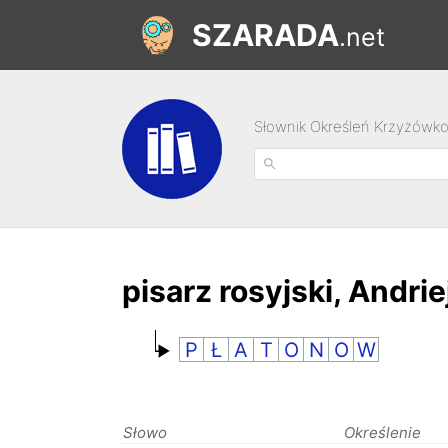
SZARADA
.net
Słownik Określeń Krzyżówk
pisarz rosyjski, Andrie
P
Ł
A
T
O
N
O
W
Słowo
Określenie