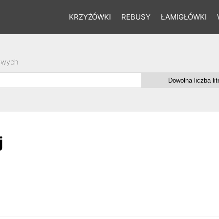
KRZYŻÓWKI
REBUSY
ŁAMIGŁÓWKI
owych
j