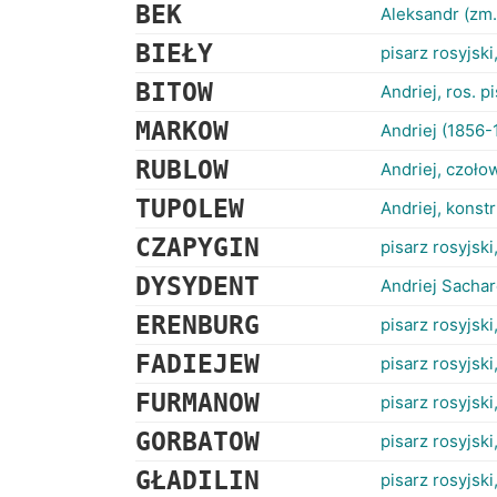
BEK
Aleksandr (zm.
BIEŁY
pisarz rosyjski
BITOW
Andriej, ros. p
MARKOW
Andriej (1856-
RUBLOW
Andriej, czoło
TUPOLEW
Andriej, konstr
CZAPYGIN
pisarz rosyjski
DYSYDENT
Andriej Sachar
ERENBURG
pisarz rosyjski,
FADIEJEW
pisarz rosyjski
FURMANOW
pisarz rosyjski,
GORBATOW
pisarz rosyjski
GŁADILIN
pisarz rosyjski,