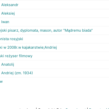
, Aleksandr
, Aleksiej
, Iwan
yjski pisarz, dyplomata, mason, autor "Mądremu biada"
onista rosyjski
ski w 2008r.w kajakarstwie;Andriej
ski reżyser filmowy
 Anatolij
, Andriej (zm. 1934)
ów