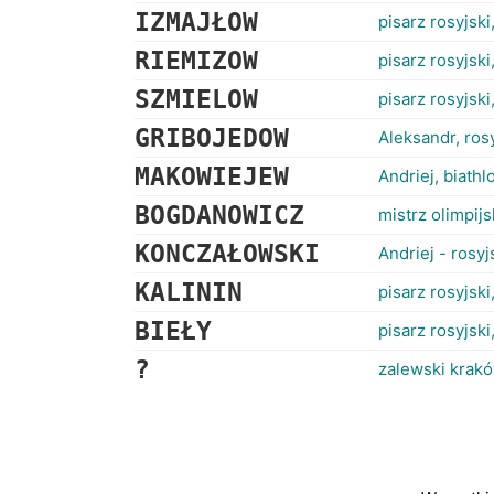
IZMAJŁOW
pisarz rosyjski
RIEMIZOW
pisarz rosyjski
SZMIELOW
pisarz rosyjski
GRIBOJEDOW
Aleksandr, ros
MAKOWIEJEW
Andriej, biathl
BOGDANOWICZ
mistrz olimpij
KONCZAŁOWSKI
Andriej - rosyj
KALININ
pisarz rosyjski,
BIEŁY
pisarz rosyjski
?
zalewski krak