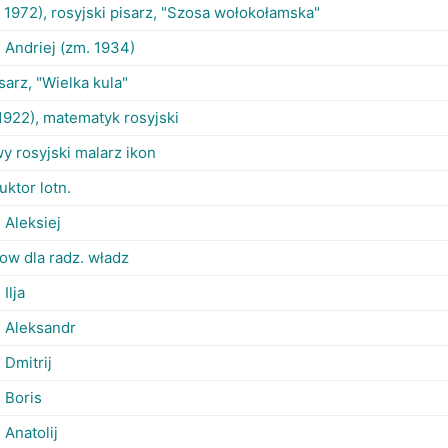
 1972), rosyjski pisarz, "Szosa wołokołamska"
, Andriej (zm. 1934)
isarz, "Wielka kula"
1922), matematyk rosyjski
wy rosyjski malarz ikon
uktor lotn.
, Aleksiej
ow dla radz. władz
 Ilja
, Aleksandr
 Dmitrij
, Boris
 Anatolij