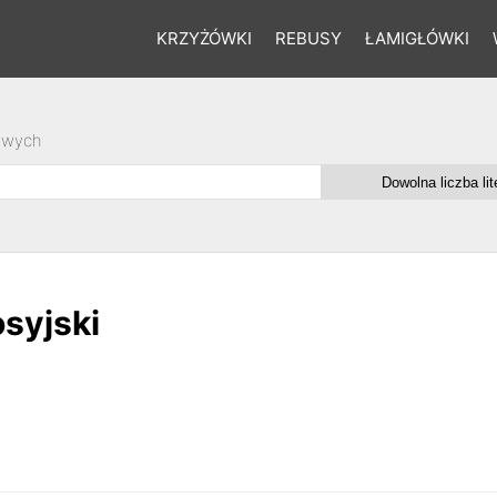
KRZYŻÓWKI
REBUSY
ŁAMIGŁÓWKI
owych
osyjski