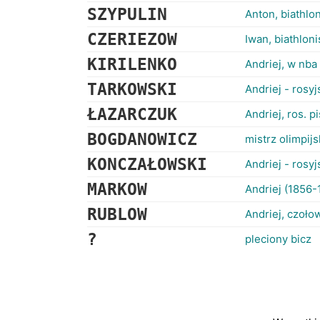
SZYPULIN
Anton, biathlon
CZERIEZOW
Iwan, biathloni
KIRILENKO
Andriej, w nba
TARKOWSKI
Andriej - rosyj
ŁAZARCZUK
Andriej, ros. p
BOGDANOWICZ
mistrz olimpij
KONCZAŁOWSKI
Andriej - rosyj
MARKOW
Andriej (1856-
RUBLOW
Andriej, czoło
?
pleciony bicz