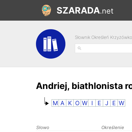
SZARADA
.net
Słownik Określeń Krzyżówk
Andriej, biathlonista r
M
A
K
O
W
I
E
J
E
W
Słowo
Określenie