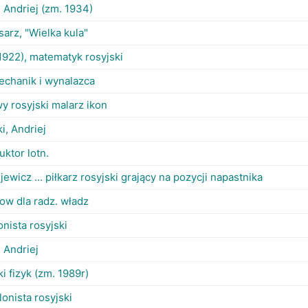
, Andriej (zm. 1934)
isarz, "Wielka kula"
1922), matematyk rosyjski
mechanik i wynalazca
wy rosyjski malarz ikon
i, Andriej
uktor lotn.
jewicz ... piłkarz rosyjski grający na pozycji napastnika
ow dla radz. władz
nista rosyjski
, Andriej
ki fizyk (zm. 1989r)
lonista rosyjski