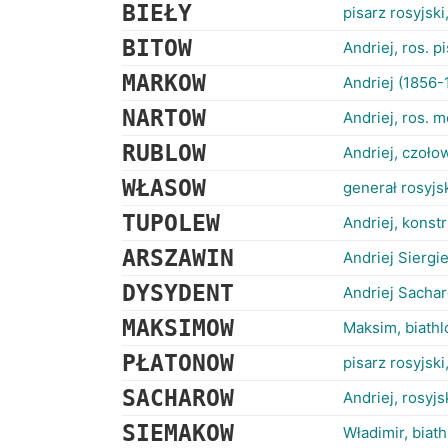
BIEŁY
pisarz rosyjski
BITOW
Andriej, ros. p
MARKOW
Andriej (1856-
NARTOW
Andriej, ros. 
RUBLOW
Andriej, czoło
WŁASOW
generał rosyjsk
TUPOLEW
Andriej, konstr
ARSZAWIN
Andriej Siergie
DYSYDENT
Andriej Sachar
MAKSIMOW
Maksim, biathlo
PŁATONOW
pisarz rosyjski
SACHAROW
Andriej, rosyjs
SIEMAKOW
Władimir, biath