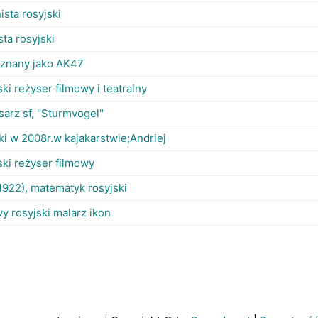
ista rosyjski
sta rosyjski
 znany jako AK47
ski reżyser filmowy i teatralny
isarz sf, "Sturmvogel"
ski w 2008r.w kajakarstwie;Andriej
ski reżyser filmowy
1922), matematyk rosyjski
wy rosyjski malarz ikon