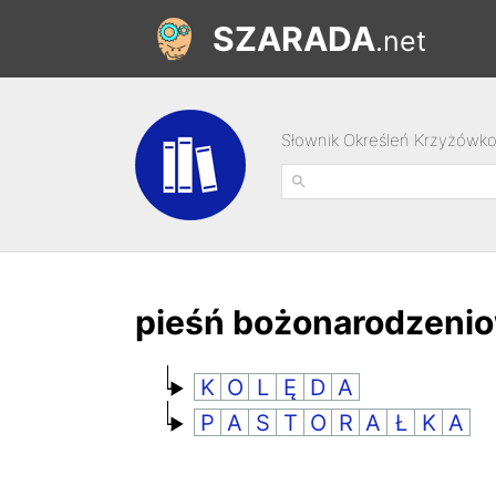
SZARADA
.net
Słownik Określeń Krzyżówk
pieśń bożonarodzeni
K
O
L
Ę
D
A
P
A
S
T
O
R
A
Ł
K
A