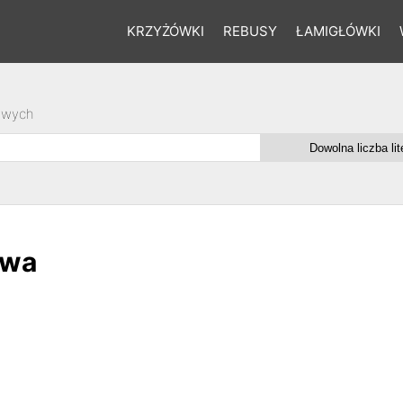
KRZYŻÓWKI
REBUSY
ŁAMIGŁÓWKI
owych
owa