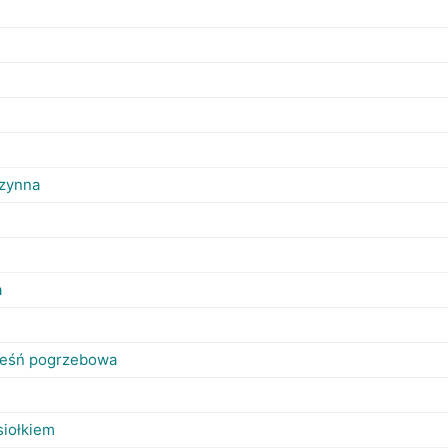
"
czynna
a
 pieśń pogrzebowa
siołkiem