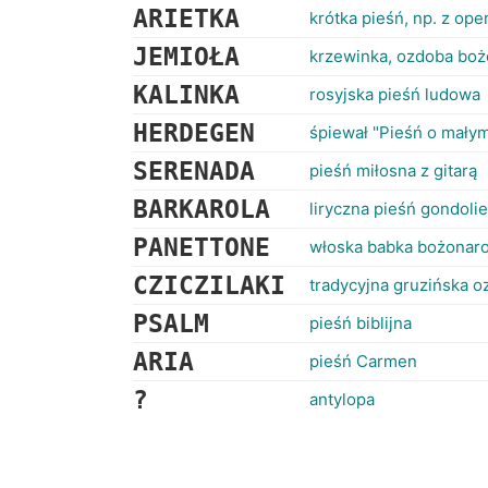
ARIETKA
krótka pieśń, np. z op
JEMIOŁA
krzewinka, ozdoba bo
KALINKA
rosyjska pieśń ludowa
HERDEGEN
śpiewał "Pieśń o małym
SERENADA
pieśń miłosna z gitarą
BARKAROLA
liryczna pieśń gondol
PANETTONE
włoska babka bożonar
CZICZILAKI
tradycyjna gruzińska o
PSALM
pieśń biblijna
ARIA
pieśń Carmen
?
antylopa