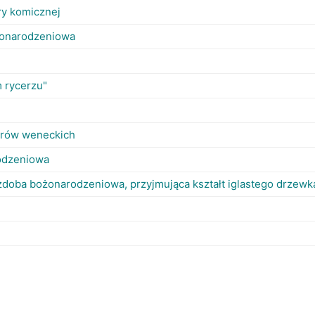
ery komicznej
żonarodzeniowa
 rycerzu"
ierów weneckich
odzeniowa
zdoba bożonarodzeniowa, przyjmująca kształt iglastego drzewk