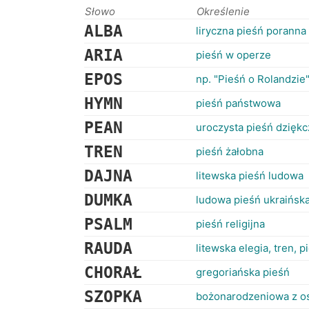
Słowo
Określenie
ALBA
liryczna pieśń poranna
ARIA
pieśń w operze
EPOS
np. "Pieśń o Rolandzie
HYMN
pieśń państwowa
PEAN
uroczysta pieśń dzięk
TREN
pieśń żałobna
DAJNA
litewska pieśń ludowa
DUMKA
ludowa pieśń ukraińsk
PSALM
pieśń religijna
RAUDA
litewska elegia, tren,
CHORAŁ
gregoriańska pieśń
SZOPKA
bożonarodzeniowa z o