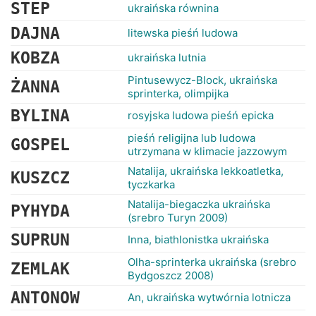
RANKINGI
STEP
ukraińska równina
DAJNA
litewska pieśń ludowa
KOBZA
ukraińska lutnia
Pintusewycz-Block, ukraińska
ŻANNA
sprinterka, olimpijka
BYLINA
rosyjska ludowa pieśń epicka
pieśń religijna lub ludowa
GOSPEL
utrzymana w klimacie jazzowym
Natalija, ukraińska lekkoatletka,
KUSZCZ
tyczkarka
Natalija-biegaczka ukraińska
PYHYDA
(srebro Turyn 2009)
SUPRUN
Inna, biathlonistka ukraińska
Olha-sprinterka ukraińska (srebro
ZEMLAK
Bydgoszcz 2008)
ANTONOW
An, ukraińska wytwórnia lotnicza