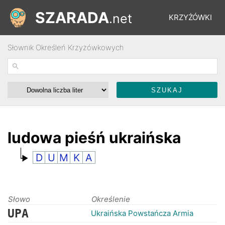
SZARADA
.net
KRZYŻÓWKI
Słownik Określeń Krzyżówkowych
REBUSY
ŁAMIGŁÓWKI
WYŚCIGI
ludowa pieśń ukraińska
D
U
M
K
A
SŁOWNIK
FORUM
Słowo
Określenie
UPA
Ukraińska Powstańcza Armia