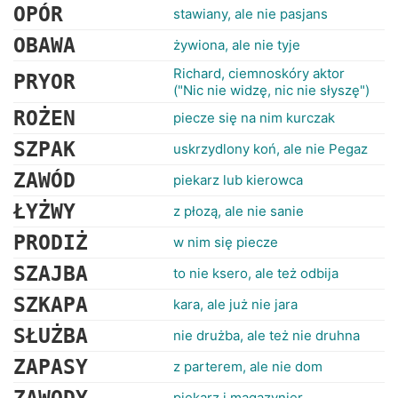
OPÓR
stawiany, ale nie pasjans
OBAWA
żywiona, ale nie tyje
Richard, ciemnoskóry aktor
PRYOR
("Nic nie widzę, nic nie słyszę")
ROŻEN
piecze się na nim kurczak
SZPAK
uskrzydlony koń, ale nie Pegaz
ZAWÓD
piekarz lub kierowca
ŁYŻWY
z płozą, ale nie sanie
PRODIŻ
w nim się piecze
SZAJBA
to nie ksero, ale też odbija
SZKAPA
kara, ale już nie jara
SŁUŻBA
nie drużba, ale też nie druhna
ZAPASY
z parterem, ale nie dom
piekarz i magazynier