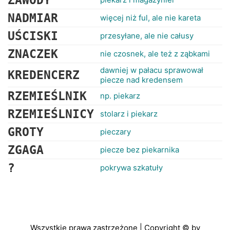
ZAWODY
NADMIAR
więcej niż ful, ale nie kareta
UŚCISKI
przesyłane, ale nie całusy
ZNACZEK
nie czosnek, ale też z ząbkami
dawniej w pałacu sprawował
KREDENCERZ
piecze nad kredensem
RZEMIEŚLNIK
np. piekarz
RZEMIEŚLNICY
stolarz i piekarz
GROTY
pieczary
ZGAGA
piecze bez piekarnika
?
pokrywa szkatuły
Wszystkie prawa zastrzeżone | Copyright © by