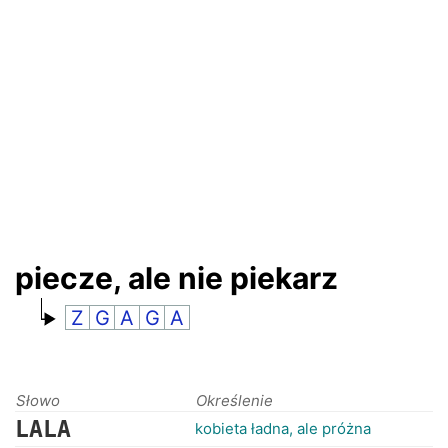
RANKINGI
piecze, ale nie piekarz
Z
G
A
G
A
Słowo
Określenie
LALA
kobieta ładna, ale próżna