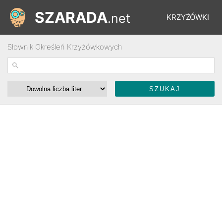
SZARADA
.net
KRZYŻÓWKI
Słownik Określeń Krzyżówkowych
REBUSY
ŁAMIGŁÓWKI
WYŚCIGI
SŁOWNIK
FORUM