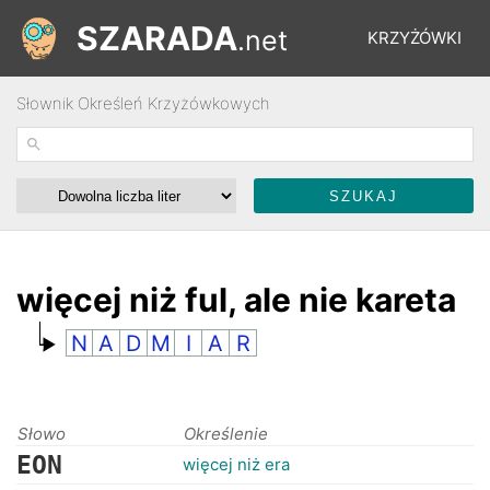
SZARADA
.net
KRZYŻÓWKI
Słownik Określeń Krzyżówkowych
REBUSY
ŁAMIGŁÓWKI
WYŚCIGI
więcej niż ful, ale nie kareta
N
A
D
M
I
A
R
SŁOWNIK
FORUM
Słowo
Określenie
EON
więcej niż era