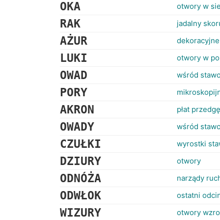
OKA
otwory w sie
RAK
jadalny sko
AŻUR
dekoracyjne
LUKI
otwory w po
OWAD
wśród staw
PORY
mikroskopij
AKRON
płat przedg
OWADY
wśród staw
CZUŁKI
wyrostki s
DZIURY
otwory
ODNÓŻA
narządy ru
ODWŁOK
ostatni odc
WIZURY
otwory wzr