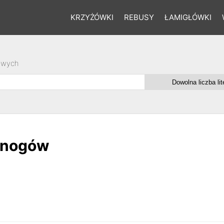
KRZYŻÓWKI
REBUSY
ŁAMIGŁÓWKI
owych
onogów