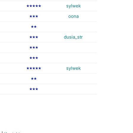
sylwek
★★★★★
oona
★★★
★★
dusia_str
★★★
★★★
★★★
sylwek
★★★★★
★★
★★★