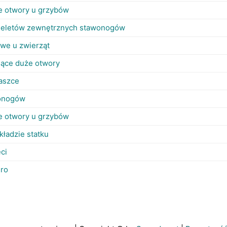
 otwory u grzybów
ieletów zewnętrznych stawonogów
we u zwierząt
ające duże otwory
aszce
onogów
 otwory u grzybów
kładzie statku
ci
gro