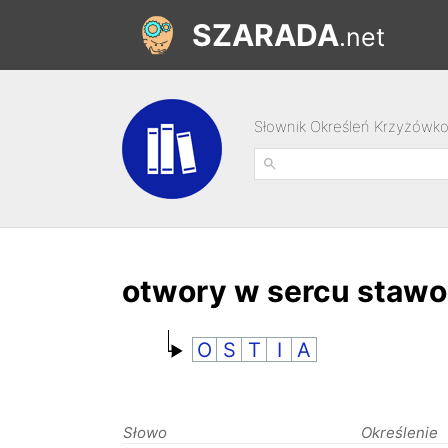
SZARADA
.net
Słownik Określeń Krzyżówk
otwory w sercu staw
O
S
T
I
A
Słowo
Określenie