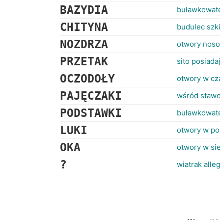
BAZYDIA
buławkowate
CHITYNA
budulec szk
NOZDRZA
otwory noso
PRZETAK
sito posiad
OCZODOŁY
otwory w cz
PAJĘCZAKI
wśród staw
PODSTAWKI
buławkowate
LUKI
otwory w po
OKA
otwory w sie
?
wiatrak alle