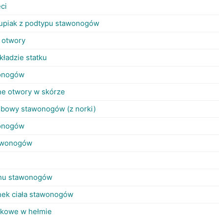
ci
rupiak z podtypu stawonogów
 otwory
kładzie statku
onogów
ne otwory w skórze
ębowy stawonogów (z norki)
onogów
tawonogów
chu stawonogów
inek ciała stawonogów
okowe w hełmie