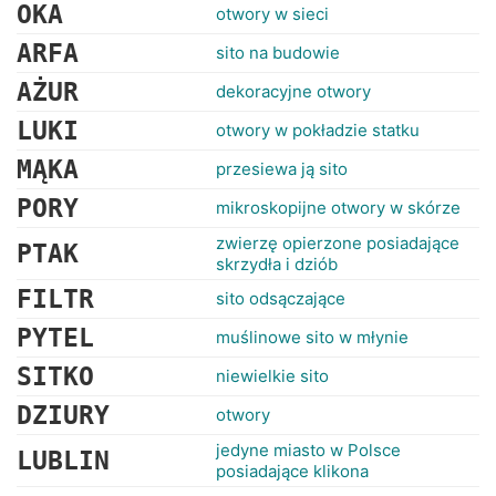
RANKINGI
OKA
otwory w sieci
ARFA
sito na budowie
AŻUR
dekoracyjne otwory
LUKI
otwory w pokładzie statku
MĄKA
przesiewa ją sito
PORY
mikroskopijne otwory w skórze
zwierzę opierzone posiadające
PTAK
skrzydła i dziób
FILTR
sito odsączające
PYTEL
muślinowe sito w młynie
SITKO
niewielkie sito
DZIURY
otwory
jedyne miasto w Polsce
LUBLIN
posiadające klikona