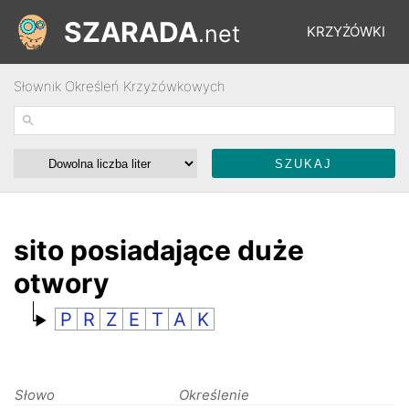
SZARADA
.net
KRZYŻÓWKI
Słownik Określeń Krzyżówkowych
REBUSY
ŁAMIGŁÓWKI
WYŚCIGI
sito posiadające duże
otwory
SŁOWNIK
P
R
Z
E
T
A
K
FORUM
Słowo
Określenie