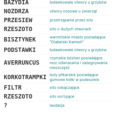
BAZYDIA
buławkowate otwory u grzybów
NOZDRZA
otwory nosowe u zwierząt
PRZESIEW
przetrząsanie przez sito
RZESZOTO
sito o dużych otworach
warmińskie miasto posiadające
BISZTYNEK
"Diabelski Kamień"
PODSTAWKI
buławkowate otwory u grzybów
rzymskie bóstwo posiadające
AVERRUNCUS
moc odwracania i zażegnywania
nieszczęść
buty piłkarskie posiadające
KORKOTRAMPKI
gumowe kołki w podeszwie
FILTR
sito odsączające
RZESZOTO
sito sortujące
?
laudacja