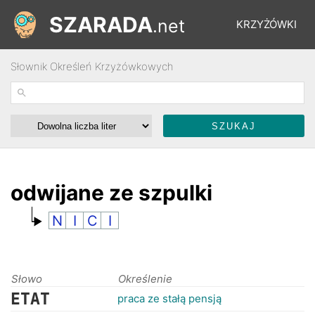
SZARADA
.net
KRZYŻÓWKI
Słownik Określeń Krzyżówkowych
REBUSY
ŁAMIGŁÓWKI
WYŚCIGI
odwijane ze szpulki
N
I
C
I
SŁOWNIK
FORUM
Słowo
Określenie
ETAT
praca ze stałą pensją