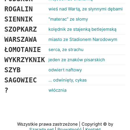
ROGALIN
wieś nad Wartą, ze słynnymi dębami
SIENNIK
"materac" ze słomy
SZOPKARZ
kolędnik ze stajenką betlejemską
WARSZAWA
miasto ze Stadionem Narodowym
ŁOMOTANIE
serca, ze strachu
WYKRZYKNIK
jeden ze znaków pisarskich
SZYB
odwiert naftowy
SAGOWIEC
... odwinięty, cykas
?
włócznia
Wszystkie prawa zastrzeżone | Copyright © by
Szarada.net
|
Prywatność
|
Kontakt