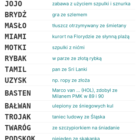
RANKINGI
JOJO
zabawa z użyciem szpulki i sznurka
BRYDŻ
gra ze szlemem
MASŁO
tłuszcz otrzymywany ze śmietany
MIAMI
kurort na Florydzie ze słynną plażą
MOTKI
szpulki z nićmi
RYBAK
w parze ze złotą rybką
TAMIL
pan ze Sri Lanki
UZYSK
np. ropy ze złoża
Marco van ... (HOL), zdobył ze
BASTEN
Milanem PMK w 89 i 90
BAŁWAN
ulepiony ze śniegowych kul
TROJAK
taniec ludowy ze Śląska
TWARÓG
ze szczypiorkiem na śniadanie
PODSKOK
niejeden ze skakanką