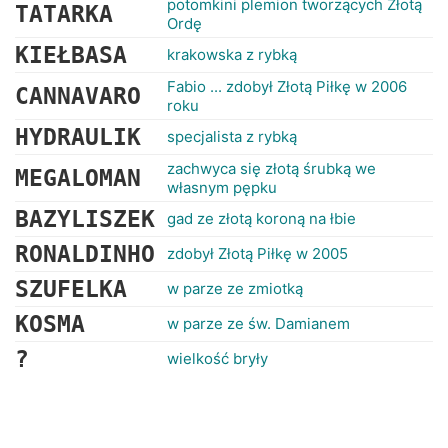
potomkini plemion tworzących Złotą
TATARKA
Ordę
KIEŁBASA
krakowska z rybką
Fabio ... zdobył Złotą Piłkę w 2006
CANNAVARO
roku
HYDRAULIK
specjalista z rybką
zachwyca się złotą śrubką we
MEGALOMAN
własnym pępku
BAZYLISZEK
gad ze złotą koroną na łbie
RONALDINHO
zdobył Złotą Piłkę w 2005
SZUFELKA
w parze ze zmiotką
KOSMA
w parze ze św. Damianem
?
wielkość bryły