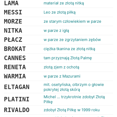
RANKINGI
LAMA
materiał ze złotą nitką
MESSI
Leo ze złotą piłką
MORZE
ze starym człowiekiem w parze
NITKA
w parze z igłą
PŁACZ
w parze ze zgrzytaniem zębów
BROKAT
ciężka tkanina ze złotą nitką
CANNES
tam przyznają Złotą Palmę
RENETA
złotą zjem z ochotą
WARMIA
w parze z Mazurami
mit. osetyńska, olbrzym o głowie
ELTAGAN
pokrytej złotą skórą
Michel ... trzykrotnie zdobył Złotą
PLATINI
Piłkę
RIVALDO
zdobył Złotą Piłkę w 1999 roku