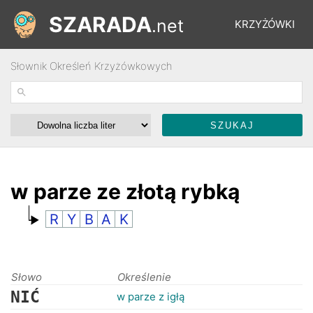
SZARADA
.net
KRZYŻÓWKI
Słownik Określeń Krzyżówkowych
REBUSY
ŁAMIGŁÓWKI
WYŚCIGI
w parze ze złotą rybką
R
Y
B
A
K
SŁOWNIK
FORUM
Słowo
Określenie
NIĆ
w parze z igłą