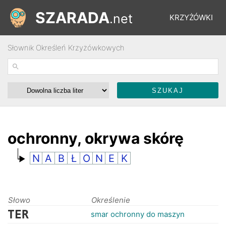
SZARADA
.net
KRZYŻÓWKI
Słownik Określeń Krzyżówkowych
REBUSY
ŁAMIGŁÓWKI
WYŚCIGI
ochronny, okrywa skórę
N
A
B
Ł
O
N
E
K
SŁOWNIK
FORUM
Słowo
Określenie
TER
smar ochronny do maszyn