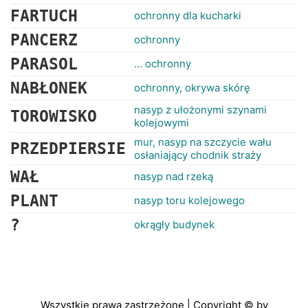
FARTUCH
ochronny dla kucharki
PANCERZ
ochronny
PARASOL
… ochronny
NABŁONEK
ochronny, okrywa skórę
nasyp z ułożonymi szynami
TOROWISKO
kolejowymi
mur, nasyp na szczycie wału
PRZEDPIERSIE
osłaniający chodnik straży
WAŁ
nasyp nad rzeką
PLANT
nasyp toru kolejowego
?
okrągły budynek
Wszystkie prawa zastrzeżone | Copyright © by