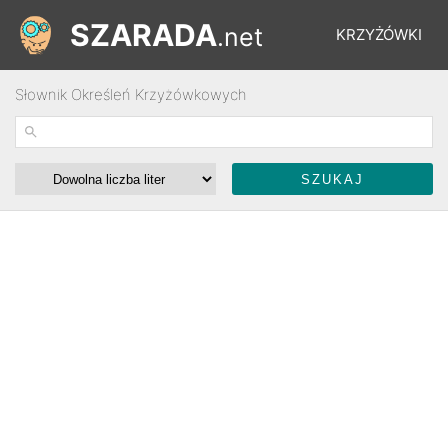
SZARADA
.net
KRZYŻÓWKI
Słownik Określeń Krzyżówkowych
REBUSY
ŁAMIGŁÓWKI
WYŚCIGI
SŁOWNIK
FORUM