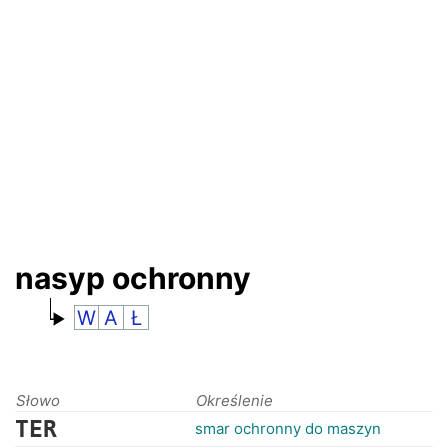
RANKINGI
nasyp ochronny
W
A
Ł
Słowo
Określenie
TER
smar ochronny do maszyn