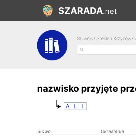
SZARADA
.net
Słownik Określeń Krzyżówk
nazwisko przyjęte prz
A
L
I
Słowo
Określenie