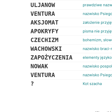
ULJANOW
prawdziwe nazw
VENTURA
nazwisko Psieg
AKSJOMAT
założenie przyj
APOKRYFY
pisma nie przyj
CZECHIZM
bohemizm, słowo
WACHOWSKI
nazwisko braci-
ZAPOŻYCZENIA
elementy języko
NOWAK
nazwisko pospol
VENTURA
nazwisko Psieg
?
Kot szacha