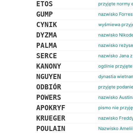
ETOS
przyjęte normy 
GUMP
nazwisko Forres
CYNIK
wyśmiewa przyj
DYZMA
nazwisko Nikode
PALMA
nazwisko reżyse
SERCE
nazwisko Jana z
KANONY
ogólnie przyjęt
NGUYEN
dynastia wietna
ODBIÓR
przyjęte podani
POWERS
nazwisko Austina
APOKRYF
pismo nie przyj
KRUEGER
nazwisko Freddy
POULAIN
Nazwisko Amelii 