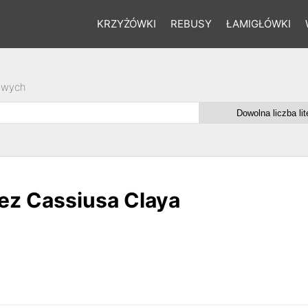
KRZYŻÓWKI
REBUSY
ŁAMIGŁÓWKI
owych
ez Cassiusa Claya