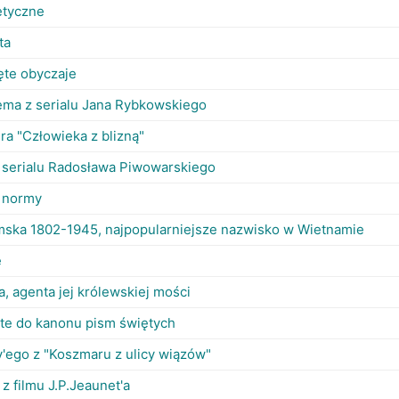
etyczne
ta
ęte obyczaje
ma z serialu Jana Rybkowskiego
ra "Człowieka z blizną"
 serialu Radosława Piwowarskiego
e normy
mska 1802-1945, najpopularniejsze nazwisko w Wietnamie
e
, agenta jej królewskiej mości
ęte do kanonu pism świętych
'ego z "Koszmaru z ulicy wiązów"
z filmu J.P.Jeaunet'a