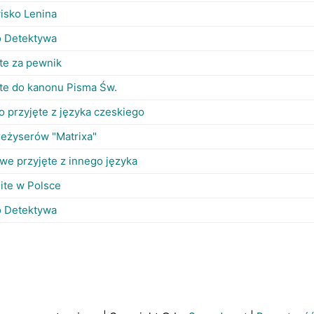
isko Lenina
o Detektywa
ęte za pewnik
ęte do kanonu Pisma Św.
 przyjęte z języka czeskiego
reżyserów "Matrixa"
we przyjęte z innego języka
ite w Polsce
o Detektywa