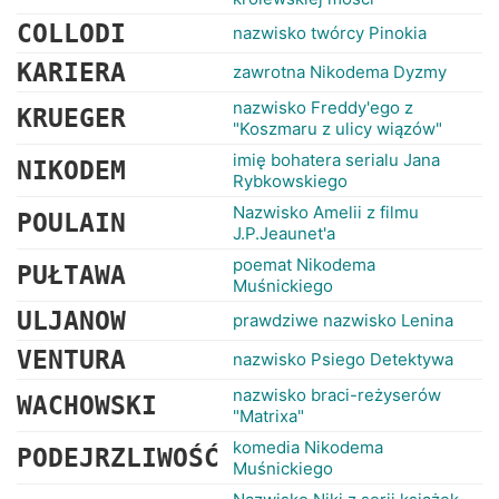
COLLODI
nazwisko twórcy Pinokia
KARIERA
zawrotna Nikodema Dyzmy
nazwisko Freddy'ego z
KRUEGER
"Koszmaru z ulicy wiązów"
imię bohatera serialu Jana
NIKODEM
Rybkowskiego
Nazwisko Amelii z filmu
POULAIN
J.P.Jeaunet'a
poemat Nikodema
PUŁTAWA
Muśnickiego
ULJANOW
prawdziwe nazwisko Lenina
VENTURA
nazwisko Psiego Detektywa
nazwisko braci-reżyserów
WACHOWSKI
"Matrixa"
komedia Nikodema
PODEJRZLIWOŚĆ
Muśnickiego