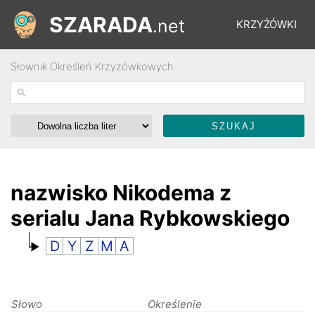
SZARADA
.net
KRZYŻÓWKI
Słownik Określeń Krzyżówkowych
REBUSY
ŁAMIGŁÓWKI
WYŚCIGI
nazwisko Nikodema z
serialu Jana Rybkowskiego
SŁOWNIK
D
Y
Z
M
A
FORUM
Słowo
Określenie