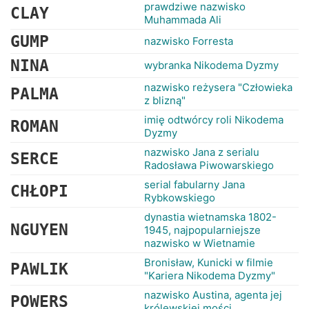
RANKINGI
prawdziwe nazwisko
CLAY
Muhammada Ali
GUMP
nazwisko Forresta
NINA
wybranka Nikodema Dyzmy
nazwisko reżysera "Człowieka
PALMA
z blizną"
imię odtwórcy roli Nikodema
ROMAN
Dyzmy
nazwisko Jana z serialu
SERCE
Radosława Piwowarskiego
serial fabularny Jana
CHŁOPI
Rybkowskiego
dynastia wietnamska 1802-
NGUYEN
1945, najpopularniejsze
nazwisko w Wietnamie
Bronisław, Kunicki w filmie
PAWLIK
"Kariera Nikodema Dyzmy"
nazwisko Austina, agenta jej
POWERS
królewskiej mości